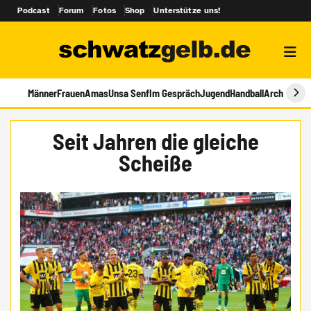
Podcast
Forum
Fotos
Shop
Unterstütze uns!
Männer
Frauen
Amas
Unsa Senf
Im Gespräch
Jugend
Handball
Archiv
Seit Jahren die gleiche
Scheiße