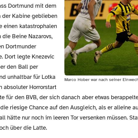
dass Dortmund mit dem
n der Kabine geblieben
e einen katastrophalen
n die Beine Nazarovs,
den Dortmunder
. Dort legte Knezevic
der den Ball per
d unhaltbar für Lotka
Marco Hober war nach seiner Einwech
n absoluter Horrorstart
fte für den BVB, der sich danach aber etwas berappelt
 die riesige Chance auf den Ausgleich, als er alleine a
ll hätte nur noch im leeren Tor versenken müssen. Sta
och über die Latte.