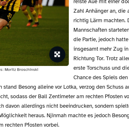
reiste Aue mit einer d
Zahl Anhänger an, die 
richtig Lärm machten. 
Mannschaften starteten
die Partie, jedoch hat
insgesamt mehr Zug in 
Richtung Tor. Trotz all
erste Torschuss und die
os: Moritz Broschinski
Chance des Spiels den
ch stand Besong alleine vor Lotka, verzog den Schuss 
cht, sodass der Ball Zentimeter am rechten Pfosten vo
ch davon allerdings nicht beeindrucken, sondern spiel
 Möglichkeit heraus. Njinmah machte es jedoch Besong
m rechten Pfosten vorbei.