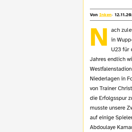
Von
Inken
12.11.20
N
ach zule
in Wuppe
U23 für 
Jahres endlich w
Westfalenstadion 
Niederlagen in Fo
von Trainer Chris
die Erfolgsspur
musste unsere Zw
auf einige Spiel
Abdoulaye Kamara