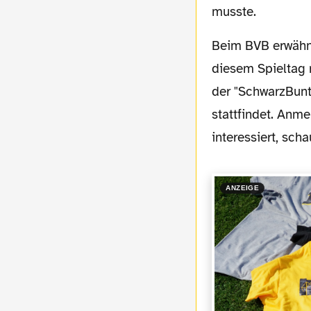
musste.
Beim BVB erwähnenswert ist noch, dass sowohl die Profis wie auch die Amateure an
diesem Spieltag 
der "SchwarzBun
stattfindet. Anm
interessiert, sch
ANZEIGE