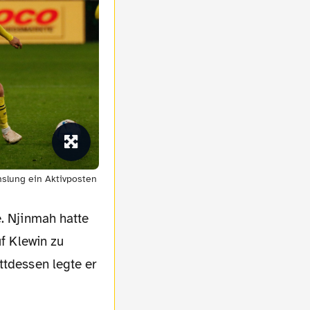
slung ein Aktivposten
e. Njinmah hatte
uf Klewin zu
ttdessen legte er