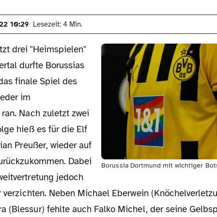
22 10:29
Lesezeit: 4 Min.
tzt drei "Heimspielen"
rtal durfte Borussias
das finale Spiel des
ieder im
ran. Nach zuletzt zwei
lge hieß es für die Elf
tian Preußer, wieder auf
 zurückzukommen. Dabei
Borussia Dortmund mit wichtiger Bot
eitvertretung jedoch
er verzichten. Neben Michael Eberwein (Knöchelverletz
 (Blessur) fehlte auch Falko Michel, der seine Gelbsp