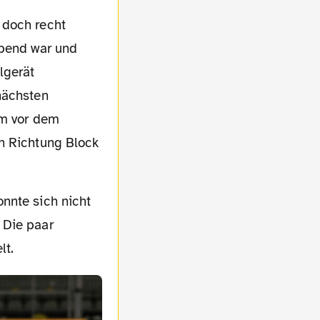
abend war und
lgerät
nächsten
am vor dem
in Richtung Block
 Die paar
lt.