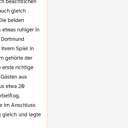
och beachtlichen
auch gleich
Die beiden
 etwas ruhiger in
te Dortmund
ihrem Spiel in
em gehörte der
 erste richtige
 Gästen aus
aus etwa 20
rbeiflog.
te im Anschluss
 gleich und legte