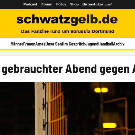
Podcast
Forum
Fotos
Shop
Unterstütze uns!
Das Fanzine rund um Borussia Dortmund
Männer
Frauen
Amas
Unsa Senf
Im Gespräch
Jugend
Handball
Archiv
 gebrauchter Abend gegen