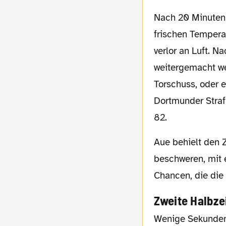
Nach 20 Minuten beschloss das runde Leder selbst, dass es bei diesen doch recht
frischen Tempera
verlor an Luft. N
weitergemacht we
Torschuss, oder 
Dortmunder Straf
82.
Aue behielt den Zug zum Tor bis zum Halbzeitpfiff bei und Dortmund konnte sich nicht
beschweren, mit 
Chancen, die die
Zweite Halbze
Wenige Sekunden nach Wiederanpfiff