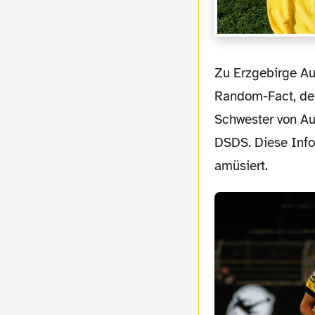
Zu Erzgebirge Aue lässt sich kadermäßig meinerseits wenig sagen. Daher hier ein
Random-Fact, den
Schwester von Aue
DSDS. Diese Info
amüsiert.