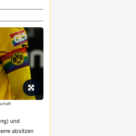
schaft
ung) und
erre absitzen