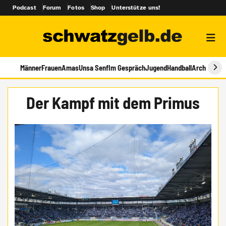
Podcast
Forum
Fotos
Shop
Unterstütze uns!
Männer
Frauen
Amas
Unsa Senf
Im Gespräch
Jugend
Handball
Archiv
Der Kampf mit dem Primus