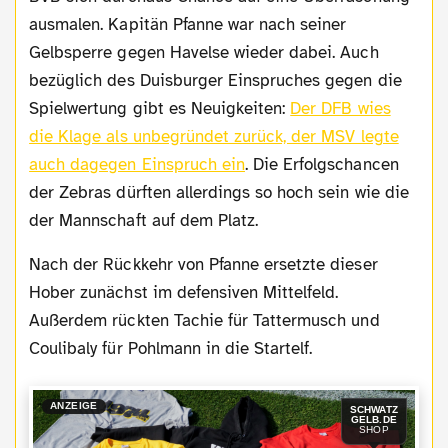
ausmalen. Kapitän Pfanne war nach seiner
Gelbsperre gegen Havelse wieder dabei. Auch
bezüglich des Duisburger Einspruches gegen die
Spielwertung gibt es Neuigkeiten:
Der DFB wies
die Klage als unbegründet zurück, der MSV legte
auch dagegen Einspruch ein
. Die Erfolgschancen
der Zebras dürften allerdings so hoch sein wie die
der Mannschaft auf dem Platz.
Nach der Rückkehr von Pfanne ersetzte dieser
Hober zunächst im defensiven Mittelfeld.
Außerdem rückten Tachie für Tattermusch und
Coulibaly für Pohlmann in die Startelf.
ANZEIGE
SCHWATZ
GELB.DE
SHOP