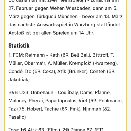
Borussia nun mit zwei Heimspielen - zunächst am
27. Februar gegen Wehen Wiesbaden, dann am 5.
März gegen Türkgücü München - bevor am 13. März
das nächste Auswärtsspiel in Würzburg stattfindet.
Anstoß ist bei allen Spielen um 14 Uhr.
Statistik
1. FCM: Reimann - Kath (69. Bell Bell), Bittroff, T.
Müller, Obermair, A. Müller, Krempicki (Kwarteng),
Condé, Ito (69. Ceka), Atik (Brünker), Conteh (69.
Jakubiak)
BVB U23: Unbehaun - Coulibaly, Dams, Pfanne,
Maloney, Pherai, Papadopoulos, Viet (69. Pohlmann),
Taz (75. Hober), Tachie (69. Fink), Njinmah (82.
Pasalic)
Tore: 1:0 Atik 63. (Elfm.), 2:0 Pfanne 67. (ET)