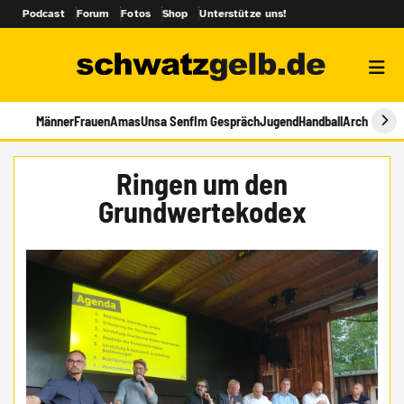
Podcast
Forum
Fotos
Shop
Unterstütze uns!
Männer
Frauen
Amas
Unsa Senf
Im Gespräch
Jugend
Handball
Archiv
Ringen um den
Grundwertekodex