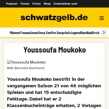
Podcast
Forum
Fotos
Shop
Unterstütze uns!
Männer
Frauen
Amas
Unsa Senf
Im Gespräch
Jugend
Handball
Archiv
Youssoufa Moukoko
Bild: Borussia Dortmund
Youssoufa Moukoko bestritt in der
vergangenen Saison 21 von 46 möglichen
Spielen und hat 15 entschuldigte
Fehltage. Dabei hat er 2
Klassenbucheinträge erhalten, 2 Vorlagen