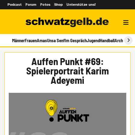
Podcast
Forum
Fotos
Shop
Unterstütze uns!
Männer
Frauen
Amas
Unsa Senf
Im Gespräch
Jugend
Handball
Archiv
Auffen Punkt #69:
Spielerportrait Karim
Adeyemi