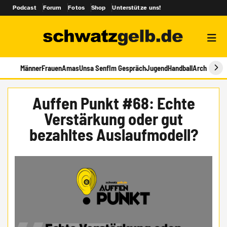
Podcast
Forum
Fotos
Shop
Unterstütze uns!
Männer
Frauen
Amas
Unsa Senf
Im Gespräch
Jugend
Handball
Archiv
Auffen Punkt #68: Echte
Verstärkung oder gut
bezahltes Auslaufmodell?