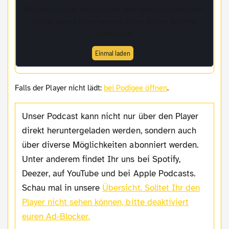
Möchtest du die von
Podigee
bereitgestellten externen
Inhalte laden? Dabei werden Daten an den Anbieter
übertragen.
Einmal laden
Falls der Player nicht lädt:
bei Podigee öffnen
.
Unser Podcast kann nicht nur über den Player
direkt heruntergeladen werden, sondern auch
über diverse Möglichkeiten abonniert werden.
Unter anderem findet Ihr uns bei Spotify,
Deezer, auf YouTube und bei Apple Podcasts.
Schau mal in unsere
Übersicht.
Solltet Ihr den
Player nicht sehen können, bitte deaktiviert
euren Ad-Blocker.