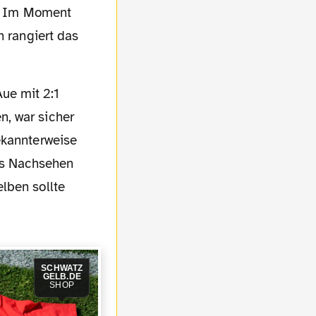
n. Im Moment
h rangiert das
n, war sicher
ekannterweise
as Nachsehen
lben sollte
SCHWATZ
GELB.DE
SHOP