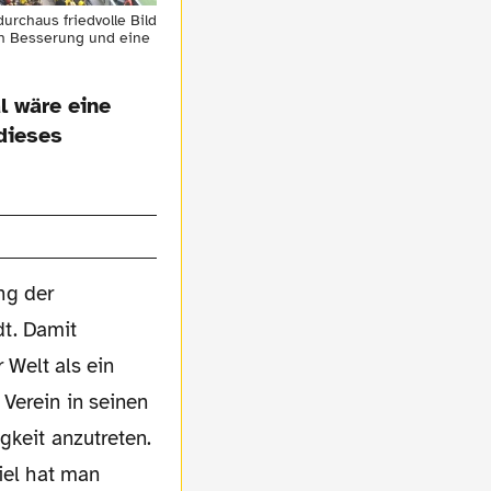
rchaus friedvolle Bild
ch Besserung und eine
l wäre eine
dieses
ng der
t. Damit
 Welt als ein
Verein in seinen
gkeit anzutreten.
iel hat man