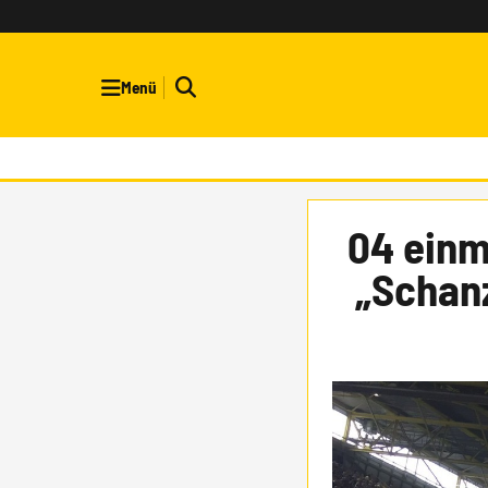
Menü
04 einm
„Schan