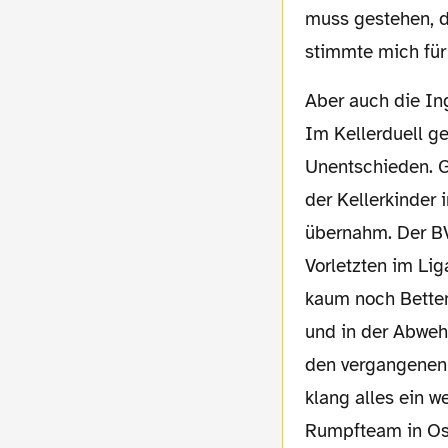
muss gestehen, d
stimmte mich für 
Aber auch die Ingolstädter hatten sich in der Zwischenzeit nicht mit Ruhm bekleckert.
Im Kellerduell g
Unentschieden. G
der Kellerkinder 
übernahm. Der B
Vorletzten im Li
kaum noch Betten
und in der Abweh
den vergangenen 
klang alles ein 
Rumpfteam in Ost