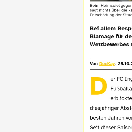
Beim Heimspiel gegen 
sagt nichts über die 
Entschärfung der Situ
Bei allem Resp
Blamage für de
Wettbewerbes n
Von
DocKay
25.10.
D
er FC In
Fußballa
erblickt
diesjähriger Abs
besten Jahren von
Seit dieser Saiso