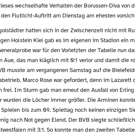
ieses wechselhafte Verhalten der Borussen-Diva von 
den Flutlicht-Auftritt am Dienstag am ehesten vorsicht
egen Holstein Kiel gab es im eigenen im Stadion ein m
eneralprobe war für den Vorletzten der Tabelle nun da
in Aue, das man kläglich mit 0:1 verlor und damit die r
VB musste am vergangenen Samstag auf die Bielefeld
gabetrieb. Marco Rose war gefordert, denn im Lazarett
 frei. Im Sturm gab man erneut den Ausfall von Erlin
r wurden die Löcher immer größer. Die Arminen konnte
Spielen bis zum 09. Spieltag noch keinen einzigen Sie
wenig nach Not gegen Elend. Der BVB siegte schließlic
westfalen mit 3:1. So konnte man den zweiten Tabelle