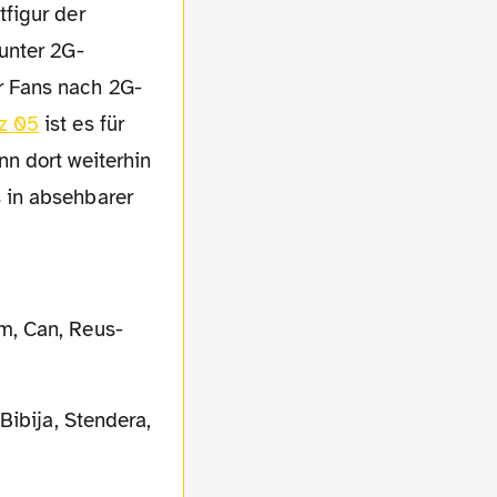
figur der
unter 2G-
r Fans nach 2G-
z 05
ist es für
n dort weiterhin
 in absehbarer
m, Can, Reus-
Bibija, Stendera,