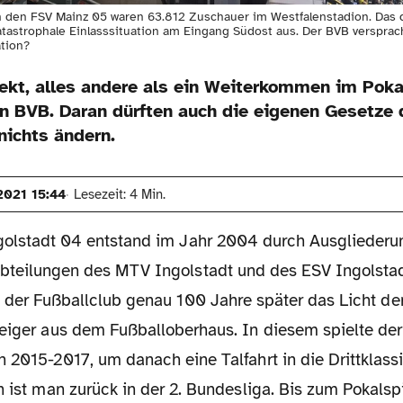
den FSV Mainz 05 waren 63.812 Zuschauer im Westfalenstadion. Das du
katastrophale Einlasssituation am Eingang Südost aus. Der BVB verspra
ation?
ekt, alles andere als ein Weiterkommen im Poka
n BVB. Daran dürften auch die eigenen Gesetze 
ichts ändern.
2021 15:44
Lesezeit: 4 Min.
golstadt 04 entstand im Jahr 2004 durch Ausgliederu
bteilungen des MTV Ingolstadt und des ESV Ingolstad
e der Fußballclub genau 100 Jahre später das Licht der
teiger aus dem Fußballoberhaus. In diesem spielte der 
 2015-2017, um danach eine Talfahrt in die Drittklassi
n ist man zurück in der 2. Bundesliga. Bis zum Pokalsp