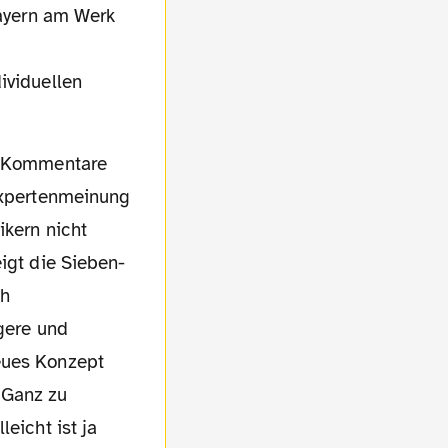
Bayern am Werk
ividuellen
ie Kommentare
 Expertenmeinung
ikern nicht
igt die Sieben-
ch
ngere und
eues Konzept
 Ganz zu
eicht ist ja