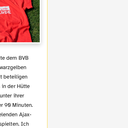
igte dem BVB
hwarzgelben
t beteiligen
 in der Hütte
unter ihrer
r 90 Minuten.
elenden Ajax-
spielten. Ich