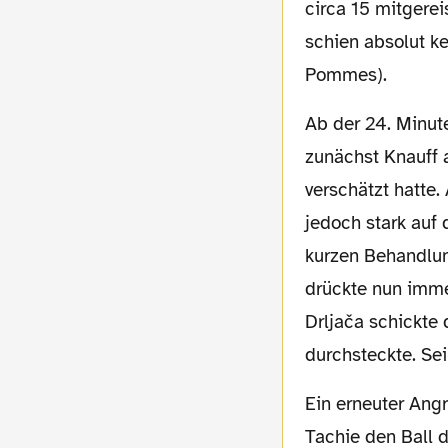
circa 15 mitgere
schien absolut
ke
Pommes).
Ab der 24. Minu
zunächst Knauff 
verschätzt hatte. 
jedoch stark auf 
kurzen Behandlun
drückte nun imme
Drljača schickte 
durchsteckte. Se
Ein erneuter Angr
Tachie den Ball 