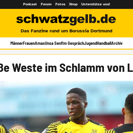
Podcast
Forum
Fotos
Shop
Unterstütze uns!
Das Fanzine rund um Borussia Dortmund
Männer
Frauen
Amas
Unsa Senf
Im Gespräch
Jugend
Handball
Archiv
ße Weste im Schlamm von L