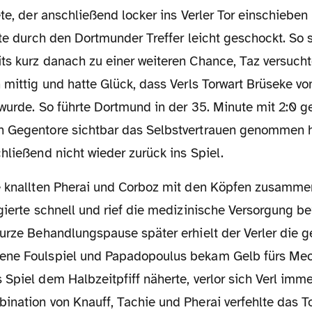
ete, der anschließend locker ins Verler Tor einschieben
te durch den Dortmunder Treffer leicht geschockt. So 
ts kurz
danach zu einer weiteren Chance, Taz versuch
h mittig und hatte
Glück, dass Verls Torwart Brüseke v
 wurde. So führte Dortmund in
der 35. Minute mit 2:0 g
 Gegentore sichtbar das Selbstvertrauen
genommen ha
hließend nicht wieder zurück ins Spiel.
 knallten Pherai und Corboz mit den Köpfen zusammen
gierte
schnell und rief die medizinische Versorgung b
kurze Behandlungspause später erhielt der Verler die
g
ene Foulspiel und Papadopoulus bekam Gelb fürs Mec
Spiel dem Halbzeitpfiff näherte, verlor sich Verl imm
ination von Knauff, Tachie und Pherai verfehlte das To