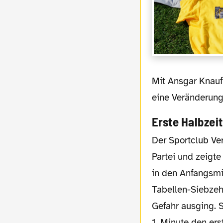
Mit Ansgar Knauff der anstelle von Moukoko für die Zweitvertretung auflief gab es nur
eine Veränderung 
Erste Halbzeit
Der Sportclub Verl startete gut in die
Partei und zeigte
in den
Anfangsmi
Tabellen-Siebzeh
Gefahr ausging. 
1. Minute den er