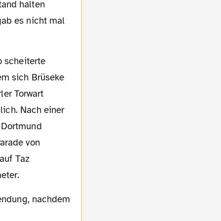
tand halten
gab es nicht mal
o scheiterte
em sich Brüseke
ler Torwart
lich. Nach einer
. Dortmund
arade von
 auf Taz
eter.
llendung, nachdem