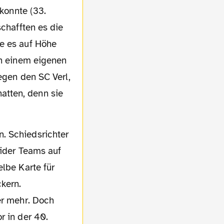
 konnte (33.
schafften es die
te es auf Höhe
on einem eigenen
egen den SC Verl,
tten, denn sie
. Schiedsrichter
eider Teams auf
elbe Karte für
kern.
er mehr. Doch
r in der 40.