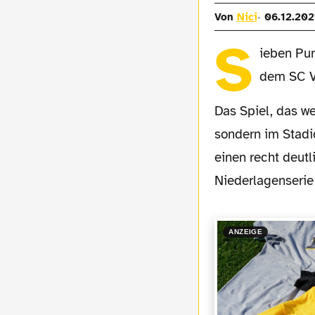
Von
Nici
06.12.202
S
ieben Pu
dem SC V
Das Spiel, das wegen einer Entscheidung des DFB nicht an der Poststraße in Verl
sondern im Stadi
einen recht deutl
Niederlagenserie
ANZEIGE