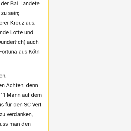
 der Ball landete
zu sein;
terer
Kreuz aus.
unde Lotte und
wunderlich) auch
Fortuna aus Köln
en.
en Achten, denn
en 11 Mann auf dem
s für den SC Verl
zu verdanken,
muss man den