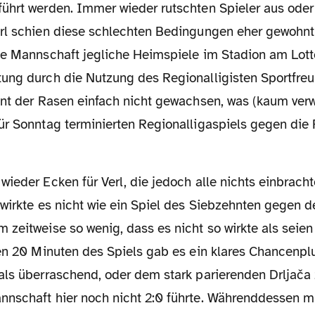
führt werden. Immer wieder
rutschten Spieler aus oder
rl schien diese schlechten Bedingungen
eher gewohnt 
ie Mannschaft jegliche Heimspiele im Stadion am Lot
ung durch die Nutzung des Regionalligisten Sportfre
int der Rasen einfach nicht gewachsen, was (kaum ver
ür Sonntag terminierten Regionalligaspiels gegen die 
wieder Ecken für Verl, die jedoch alle nichts einbracht
wirkte es nicht wie
ein Spiel des Siebzehnten gegen d
 zeitweise so wenig, dass es
nicht so wirkte als sei
en 20 Minuten des Spiels gab es ein klares
Chancenplu
als überraschend, oder dem stark parierenden Drljača
nschaft hier noch nicht 2:0 führte. Währenddessen 