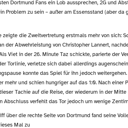
isten Dortmund Fans ein Lob aussprechen, 2G und Abs
in Problem zu sein – außer am Essensstand (aber da 
te
zeigte die Zweitvertretung erstmals mehr von sich: S
an der
Abwehrleistung von Christopher Lannert, nachd
Als Viet in der 26.
Minute Taz schickte, parierte der Ver
der Torlinie, verletze sich dabei
allerdings augenschein
gspause konnte das Spiel für ihn jedoch
weitergehen
r mehr und schien hungriger auf das 1:0. Nach einer
P
dieser Tachie auf die Reise, der wiederum in der Mitte
in Abschluss verfehlt das Tor jedoch um wenige Zentim
iff
über die rechte Seite von Dortmund fand seine Vo
dieses Mal zu