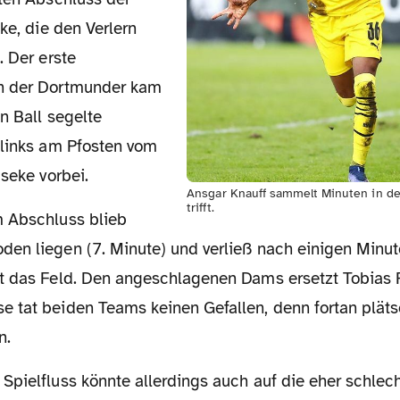
cke, die den Verlern
. Der erste
h der Dortmunder kam
n Ball segelte
 links am
Pfosten vom
üseke vorbei.
Ansgar Knauff sammelt Minuten in der
trifft.
oden
liegen (7. Minute) und verließ nach einigen Minut
t das Feld. Den
angeschlagenen Dams ersetzt Tobias R
e tat beiden Teams keinen
Gefallen, denn fortan plät
n.
 Spielfluss könnte
allerdings auch auf die eher schlec