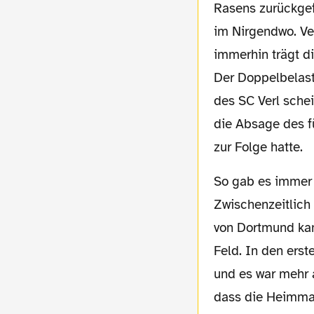
Rasens zurückge
im Nirgendwo. Ve
immerhin trägt d
Der Doppelbelast
des
SC Verl sche
die Absage des
f
zur Folge hatte.
So gab es
immer 
Zwischenzeitlich 
von Dortmund kam
Feld. In den erst
und es war mehr 
dass die Heimman