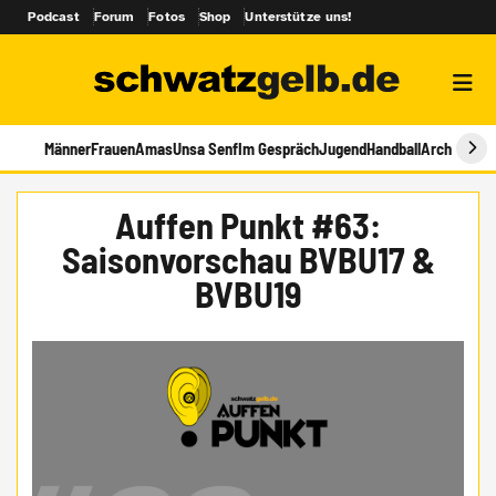
Podcast
Forum
Fotos
Shop
Unterstütze uns!
Männer
Frauen
Amas
Unsa Senf
Im Gespräch
Jugend
Handball
Archiv
Auffen Punkt #63:
Saisonvorschau BVBU17 &
BVBU19