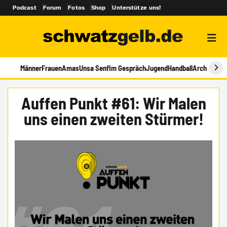
Podcast
Forum
Fotos
Shop
Unterstütze uns!
Männer
Frauen
Amas
Unsa Senf
Im Gespräch
Jugend
Handball
Archiv
Auffen Punkt #61: Wir Malen
uns einen zweiten Stürmer!