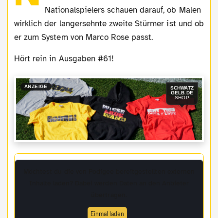
Nationalspielers schauen darauf, ob Malen
wirklich der langersehnte zweite Stürmer ist und ob
er zum System von Marco Rose passt.
Hört rein in Ausgaben #61!
ANZEIGE
SCHWATZ
GELB.DE
SHOP
Möchtest du die von
Podigee
bereitgestellten externen
Inhalte laden? Dabei werden Daten an den Anbieter
übertragen.
Einmal laden