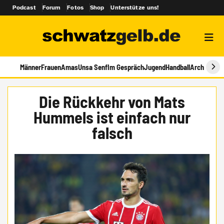
Podcast
Forum
Fotos
Shop
Unterstütze uns!
Männer
Frauen
Amas
Unsa Senf
Im Gespräch
Jugend
Handball
Archiv
Die Rückkehr von Mats
Hummels ist einfach nur
falsch