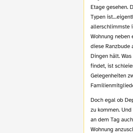
Etage gesehen. 
Typen ist…eigent
allerschlimmste is
Wohnung neben e
diese Ranzbude a
Dingen hält. Was
findet, ist schlei
Gelegenheiten zwa
Familienmitglied
Doch egal ob Depp oder nicht, die Dame schickt sich an, zum jährlichen Pflichtbesuch
zu kommen. Und w
an dem Tag auch 
Wohnung anzuscha