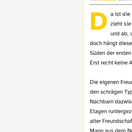
D
a ist die
zieht sie
und ab, 
doch hängt diese
Süden der ersten 
Erst recht keine 
Die eigenen Freu
den schrägen Ty
Nachbarn dazwisc
Etagen runtergezo
alter Freundschaf
Mann aus dem Nor