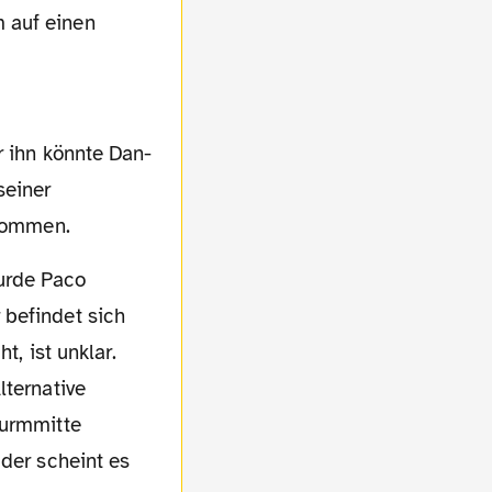
 auf einen
seiner
 kommen.
 befindet sich
t, ist unklar.
lternative
turmmitte
ader scheint es