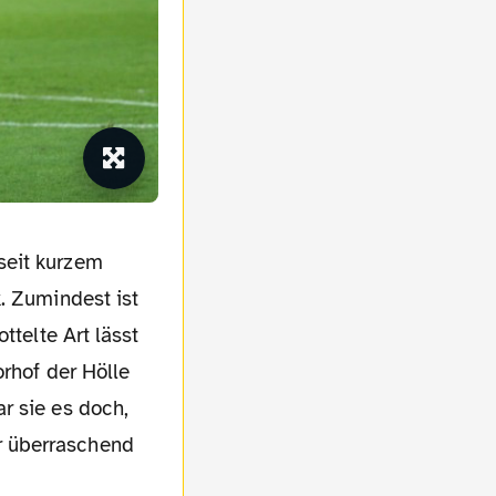
. Zumindest ist
ttelte Art lässt
orhof der Hölle
r sie es doch,
r überraschend