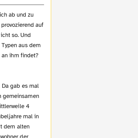
lich ab und zu
n provozierend auf
icht so. Und
n Typen aus dem
 an ihm findet?
. Da gab es mal
en gemeinsamen
ttlerweile 4
ubeljahre mal in
it dem alten
nwohner der