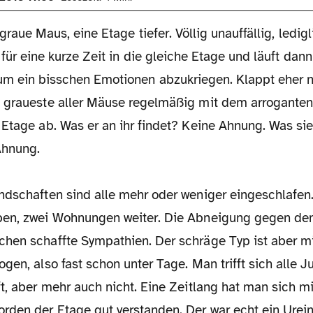
 graue Maus, eine Etage tiefer. Völlig unauffällig, ledig
 für eine kurze Zeit in die gleiche Etage und läuft dan
um ein bisschen Emotionen abzukriegen. Klappt eher n
 graueste aller Mäuse regelmäßig mit dem arrogante
Etage ab. Was er an ihr findet? Keine Ahnung. Was sie
Ahnung.
ndschaften sind alle mehr oder weniger eingeschlafen
pen, zwei Wohnungen weiter. Die Abneigung gegen d
hen schaffte Sympathien. Der schräge Typ ist aber mi
gen, also fast schon unter Tage. Man trifft sich alle J
t, aber mehr auch nicht. Eine Zeitlang hat man sich m
den der Etage gut verstanden. Der war echt ein Urei