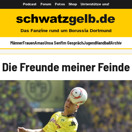
Podcast
Forum
Fotos
Shop
Unterstütze uns!
Das Fanzine rund um Borussia Dortmund
Männer
Frauen
Amas
Unsa Senf
Im Gespräch
Jugend
Handball
Archiv
Die Freunde meiner Feinde