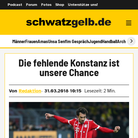
Podcast
Forum
Fotos
Shop
Unterstütze uns!
Männer
Frauen
Amas
Unsa Senf
Im Gespräch
Jugend
Handball
Archiv
Die fehlende Konstanz ist
unsere Chance
Von
Redaktion
31.03.2018 10:15
Lesezeit: 2 Min.