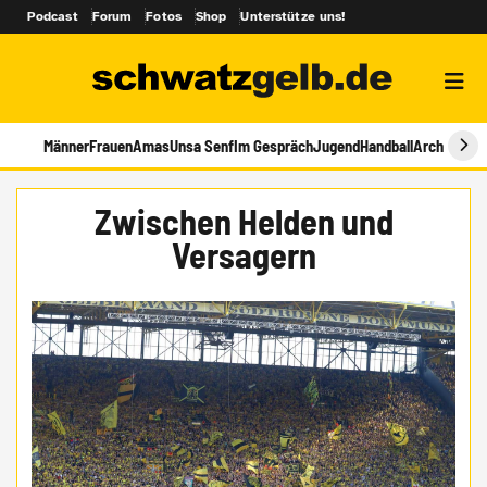
Podcast
Forum
Fotos
Shop
Unterstütze uns!
Männer
Frauen
Amas
Unsa Senf
Im Gespräch
Jugend
Handball
Archiv
Zwischen Helden und
Versagern