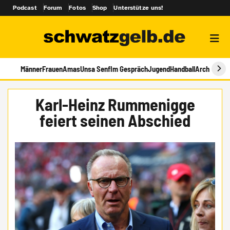
Podcast
Forum
Fotos
Shop
Unterstütze uns!
Männer
Frauen
Amas
Unsa Senf
Im Gespräch
Jugend
Handball
Archiv
Karl-Heinz Rummenigge
feiert seinen Abschied