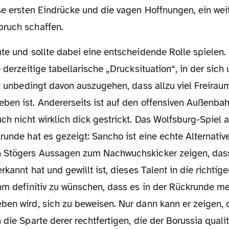
se ersten Eindrücke und die vagen Hoffnungen, ein wei
ruch schaffen.
e derzeitige tabellarische „Drucksituation“, in der sich
ht unbedingt davon auszugehen, dass allzu viel Freirau
ben ist. Andererseits ist auf den offensiven Außenba
h nicht wirklich dick gestrickt. Das Wolfsburg-Spiel al
runde hat es gezeigt: Sancho ist eine echte Alternativ
h Stögers Aussagen zum Nachwuchskicker zeigen, das
erkannt hat und gewillt ist, dieses Talent in die richti
ihm definitiv zu wünschen, dass es in der Rückrunde m
ben wird, sich zu beweisen. Nur dann kann er zeigen,
 die Sparte derer rechtfertigen, die der Borussia quali