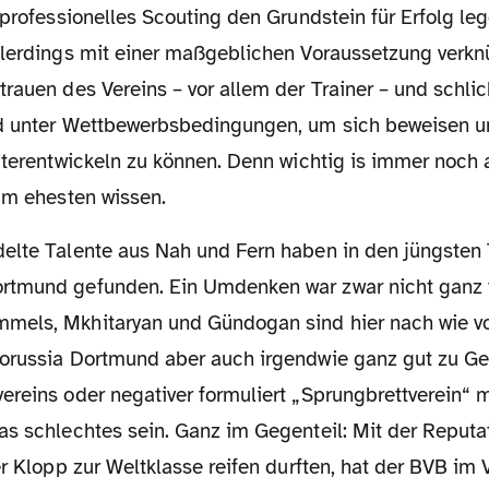
 professionelles Scouting den Grundstein für Erfolg le
llerdings mit einer maßgeblichen Voraussetzung verknü
rauen des Vereins – vor allem der Trainer – und schli
d unter Wettbewerbsbedingungen, um sich beweisen un
iterentwickeln zu können. Denn wichtig is immer noch 
 am ehesten wissen.
tmund gefunden. Ein Umdenken war zwar nicht ganz fr
els, Mkhitaryan und Gündogan sind hier nach wie vo
orussia Dortmund aber auch irgendwie ganz gut zu Ge
ereins oder negativer formuliert „Sprungbrettverein“ 
s schlechtes sein. Ganz im Gegenteil: Mit der Reputat
er Klopp zur Weltklasse reifen durften, hat der BVB im 