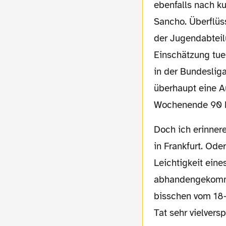
ebenfalls nach k
Sancho. Überflüs
der Jugendabteilu
Einschätzung tue
in der Bundeslig
überhaupt eine A
Wochenende 90 Min
Doch ich erinnere mich noch sehr gut an seine erste Einwechslung beim Auswärtsspiel
in Frankfurt. Ode
Leichtigkeit eine
abhandengekomme
bisschen vom 18-j
Tat sehr vielver