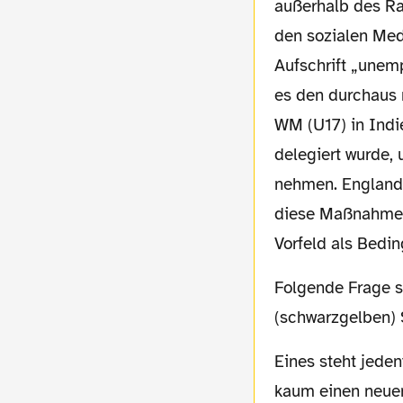
außerhalb des R
den sozialen Med
Aufschrift „unem
es den durchaus 
WM (U17) in Indi
delegiert wurde,
nehmen. England 
diese Maßnahme k
Vorfeld als Bedi
Folgende Frage steht jetzt im Raum: Was passiert als nächstes. Wie sehen die weiteren
(schwarzgelben) 
Eines steht jedenfalls fest, ohne Spielzeit werden wir auch im kommenden Sommer
kaum einen neue