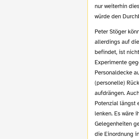
nur weiterhin die
würde den Durchb
Peter Stöger könnte und sollte dabei eine entscheidende Rolle spielen. Schaut man
allerdings auf di
befindet, ist nic
Experimente gege
Personaldecke auc
(personelle) Rück
aufdrängen. Auc
Potenzial längst 
lenken. Es wäre 
Gelegenheiten ge
die Einordnung in