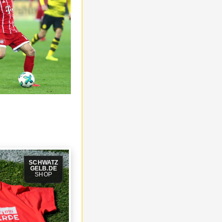
SCHWATZ
GELB.DE
SHOP