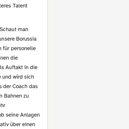
teres Talent
 unsere Borussia
m für personelle
hnen die
s Auftakt in die
e und wird sich
s der Coach das
gen Bahnen zu
ehr
 ob seine Anlagen
tativ über einen