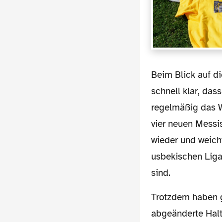
Beim Blick auf die Verpflichtungen von verheißungsvollen Nachwuchskickern wird relativ
schnell klar, das
regelmäßig das W
vier neuen Messis
wieder und weicht
usbekischen Liga 
sind.
Trotzdem haben gerade wir Dortmunder in den vergangenen Jahren eine zurecht
abgeänderte Hal