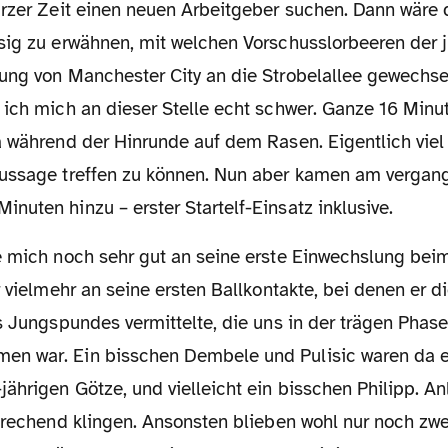
urzer Zeit einen neuen Arbeitgeber suchen. Dann wäre
sig zu erwähnen, mit welchen Vorschusslorbeeren der
ng von Manchester City an die Strobelallee gewechselt
 ich mich an dieser Stelle echt schwer. Ganze 16 Min
a während der Hinrunde auf dem Rasen. Eigentlich viel
ussage treffen zu können. Nun aber kamen am vergan
uten hinzu – erster Startelf-Einsatz inklusive.
r vielmehr an seine ersten Ballkontakte, bei denen er 
s Jungspundes vermittelte, die uns in der trägen Phas
n war. Ein bisschen Dembele und Pulisic waren da e
ährigen Götze, und vielleicht ein bisschen Philipp. An
sprechend klingen. Ansonsten blieben wohl nur noch zw