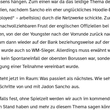
asens hängen. Zum einen war da das leidige Thema 
ien, nachdem Sancho ein eher unglückliches Hoodie-B
ployed“ – arbeitslos) durch die Netzwerke schickte. 
nachvollziehbaren Frust der englischen Offiziellen be
en, von der der Youngster nach der Vorrunde zurück n
 um dann wieder auf der Bank beziehungsweise auf der 
wurde auch so WM-Sieger. Allerdings muss erwähnt w
ein Spontaneinfall der obersten Borussen war, sonder
ngung einer Teilnahme vereinbart wurde.
Schritte von und mit Jadon Sancho aus.
n Stand haben und mehr zu diesem Thema sagen könn