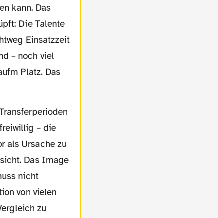
gen kann. Das
pft: Die Talente
chtweg Einsatzzeit
d – noch viel
aufm Platz. Das
eiwillig – die
r als Ursache zu
sicht. Das Image
muss nicht
ion von vielen
Vergleich zu