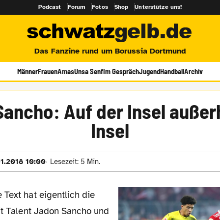
Podcast
Forum
Fotos
Shop
Unterstütze uns!
Das Fanzine rund um Borussia Dortmund
Männer
Frauen
Amas
Unsa Senf
Im Gespräch
Jugend
Handball
Archiv
Sancho: Auf der Insel außer
Insel
01.2018 10:00
Lesezeit: 5 Min.
mit Talent Jadon Sancho und