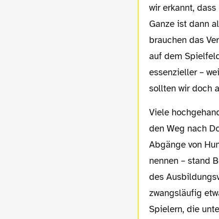
wir erkannt, dass
Ganze ist dann a
brauchen das Vert
auf dem Spielfel
essenzieller – we
sollten wir doch
Viele hochgehandelte Talente aus Nah und Fern haben in den jüngsten Transferperioden
den Weg nach Dor
Abgänge von Humm
nennen – stand B
des Ausbildungsv
zwangsläufig etwa
Spielern, die unt