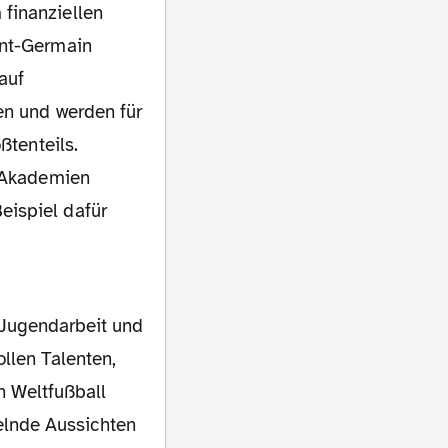
finanziellen
int-Germain
auf
en und werden für
ßtenteils.
n Akademien
eispiel dafür
 Jugendarbeit und
ollen Talenten,
n Weltfußball
elnde Aussichten