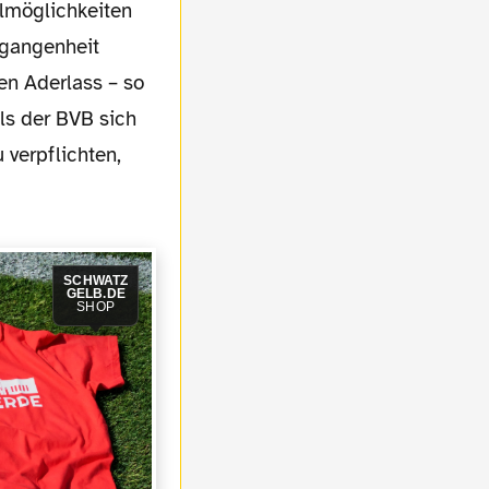
elmöglichkeiten
rgangenheit
en Aderlass – so
ls der BVB sich
 verpflichten,
SCHWATZ
GELB.DE
SHOP