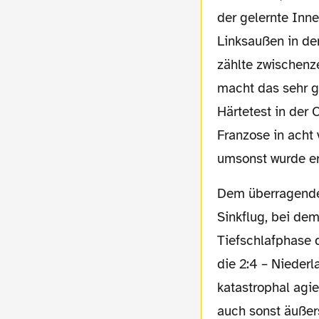
der gelernte Inne
Linksaußen in de
zählte zwischenze
macht das sehr gu
Härtetest in der
Franzose in acht
umsonst wurde er
Dem überragenden Saisonstart folgte im Herbst die kollektive Krise und der sportliche
Sinkflug, bei de
Tiefschlafphase 
die 2:4 – Nieder
katastrophal agi
auch sonst äußer