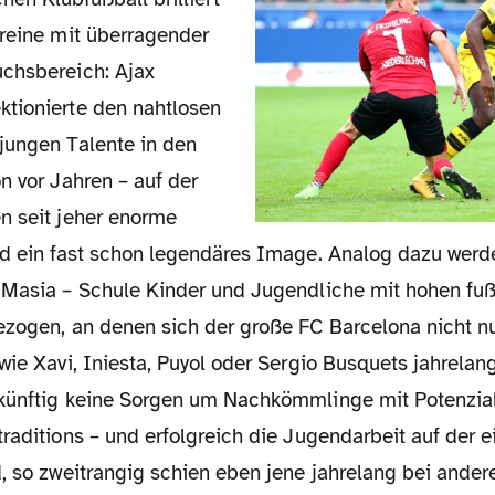
ereine mit überragender
chsbereich: Ajax
tionierte den nahtlosen
jungen Talente in den
n vor Jahren – auf der
n seit jeher enorme
nd ein fast schon legendäres Image. Analog dazu werd
 Masia – Schule Kinder und Jugendliche mit hohen fuß
ezogen, an denen sich der große FC Barcelona nicht nu
wie Xavi, Iniesta, Puyol oder Sergio Busquets jahrelang
künftig keine Sorgen um Nachkömmlinge mit Potenzial
raditions – und erfolgreich die Jugendarbeit auf der e
, so zweitrangig schien eben jene jahrelang bei ander