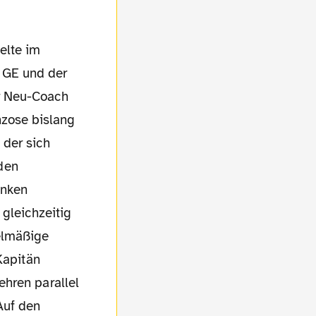
 GE und der
r Neu-Coach
nzose bislang
 der sich
den
inken
gleichzeitig
elmäßige
Kapitän
ehren parallel
Auf den