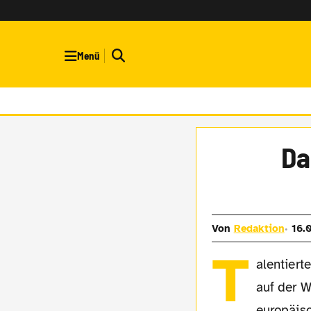
Menü
Da
Von
Redaktion
16.
T
alentiert
auf der 
europäisc