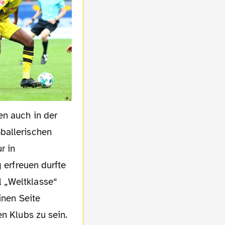
en auch in der
ballerischen
r in
 erfreuen durfte
 „Weltklasse“
inen Seite
en Klubs zu sein.