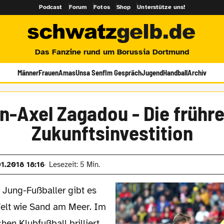
Podcast
Forum
Fotos
Shop
Unterstütze uns!
Das Fanzine rund um Borussia Dortmund
Männer
Frauen
Amas
Unsa Senf
Im Gespräch
Jugend
Handball
Archiv
n-Axel Zagadou - Die frühre
Zukunftsinvestition
01.2018 18:16
Lesezeit: 5 Min.
e Jung-Fußballer gibt es
Welt wie Sand am Meer. Im
hen Klubfußball brilliert