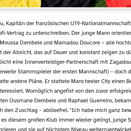
fi-Vertrag zu unterschreiben. Der junge Mann orientier
Moussa Dembele und Mamadou Doucore – alle hochtale
t der Absicht, das auf Dauer und konstant zeigen zu dü
Sicht eine Innenverteidiger-Partnerschaft mit Zagadou
rweile Stammspieler der ersten Mannschaft) – doch de
tte andere Pläne. Er stattete Manchester City einen 
teressiert. Womöglich angefixt von den zuvor erfolgrei
rten Ousmane Dembele und Raphael Guerreiro, bekam
ch den Zuschlag – ablösefrei. "Ich habe mich ganz be
l es diesem großen Klub immer wieder gelingt, junge S
egrieren und sie auf höchstem Niveau weiterzuentwickel