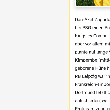
Dan-Axel Zagadou, Kapitän der französischen U19-Nationalmannschaft, weigerte sich
bei PSG einen Pro
Kingsley Coman, 
aber vor allem mi
plante auf lange 
Kimpembe (mittle
geborene Hüne ha
RB Leipzig war in
Frankreich-Impo
Dortmund letztli
entschieden, wei
Profiteam zu int