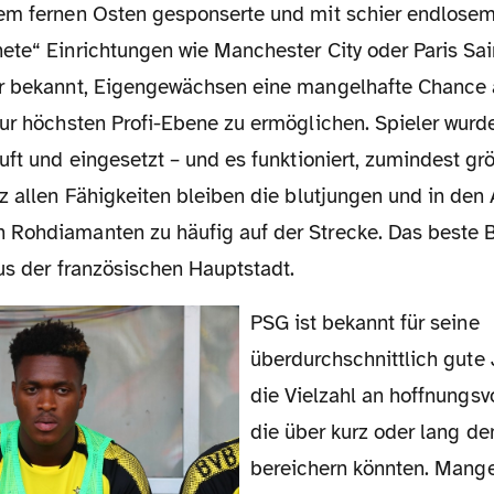
em fernen Osten gesponserte und mit schier endlosem 
ete“ Einrichtungen wie Manchester City oder Paris Sa
r bekannt, Eigengewächsen eine mangelhafte Chance 
zur höchsten Profi-Ebene zu ermöglichen. Spieler wurd
uft und eingesetzt – und es funktioniert, zumindest grö
tz allen Fähigkeiten bleiben die blutjungen und in de
Rohdiamanten zu häufig auf der Strecke. Das beste B
aus der französischen Hauptstadt.
PSG ist bekannt für seine
überdurchschnittlich gute
die Vielzahl an hoffnungsv
die über kurz oder lang de
bereichern könnten. Mang