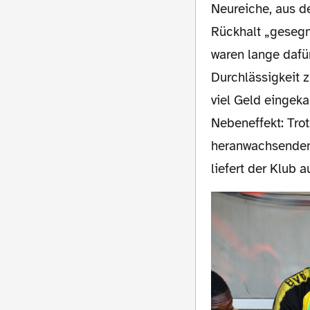
Neureiche, aus d
Rückhalt „gesegn
waren lange dafü
Durchlässigkeit 
viel Geld eingeka
Nebeneffekt: Tro
heranwachsenden 
liefert der Klub 