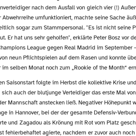
nverteidiger nach dem Ausfall von gleich vier (!) Auß
r Abwehrreihe umfunktioniert, machte seine Sache äuß
itlich sogar zum Stammpersonal. "Es ist nicht seine Po
t. Er hat uns sehr geholfen", erklärte Peter Bosz vor 
 Champions League gegen Real Madrid im September –
 von neun Pflichtspielen auf dem Rasen und konnte üb
 im selben Monat noch zum „Rookie of the Month“ ern
m sich auch der blutjunge Verteidiger das erste Mal v
der Mannschaft anstecken ließ. Negativer Höhepunkt w
lage in Hannover, bei der der gesamte Defensiv-Verbu
erte und Zagadou als Krönung mit Rot vom Platz gesch
st fehlerbehaftet agierte, nachdem er zuvor auch noch