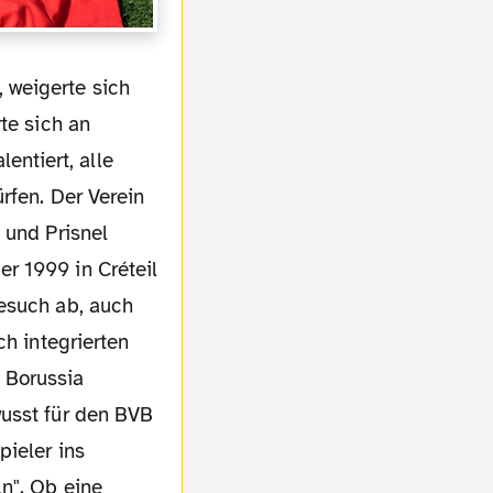
te sich an
ntiert, alle
rfen. Der Verein
 und Prisnel
r 1999 in Créteil
Besuch ab, auch
ch integrierten
 Borussia
wusst für den BVB
pieler ins
n". Ob eine