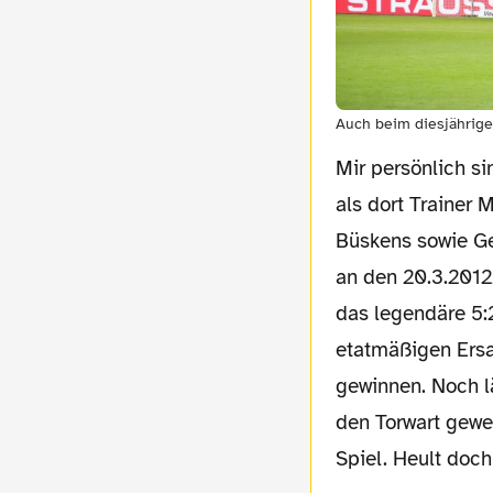
Auch beim diesjährigen
Mir persönlich sind die Kleeblättler jedoch seit ca. sechs, sieben Jahren unsympathisch,
als dort Trainer
Büskens sowie Ge
an den 20.3.2012,
das legendäre 5:
etatmäßigen Ersa
gewinnen. Noch l
den Torwart gew
Spiel. Heult doch