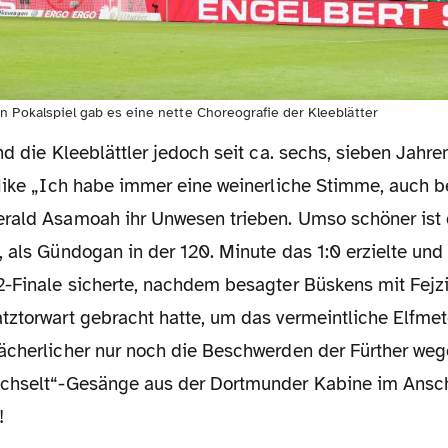
 Pokalspiel gab es eine nette Choreografie der Kleeblätter
 Mike „Ich habe immer eine weinerliche Stimme, auch b
rald Asamoah ihr Unwesen trieben. Umso schöner ist 
 als Gündogan in der 120. Minute das 1:0 erzielte und
2-Finale sicherte, nachdem besagter Büskens mit Fejz
tztorwart gebracht hatte, um das vermeintliche Elfme
ächerlicher nur noch die Beschwerden der Fürther weg
echselt“-Gesänge aus der Dortmunder Kabine im Ansc
!