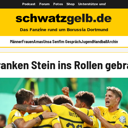
Podcast
Forum
Fotos
Shop
Unterstütze uns!
Das Fanzine rund um Borussia Dortmund
Männer
Frauen
Amas
Unsa Senf
Im Gespräch
Jugend
Handball
Archiv
ranken Stein ins Rollen geb