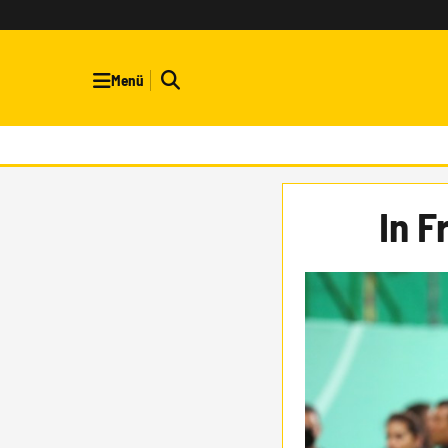
Menü
In F