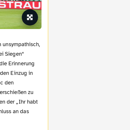
ei Siegen“
die Erinnerung
 den Einzug in
ic den
terschießen zu
en der „Ihr habt
hluss an das