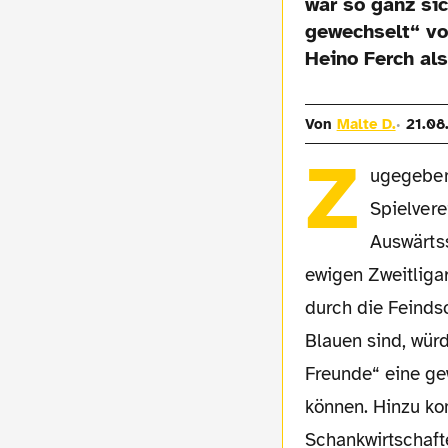
war so ganz sic
gewechselt“ vo
Heino Ferch als
Von
Malte D.
21.08
Z
ugegeben,
Spielvere
Auswärtss
ewigen Zweitligar
durch die Feinds
Blauen sind, wür
Freunde“ eine ge
können. Hinzu ko
Schankwirtschaft