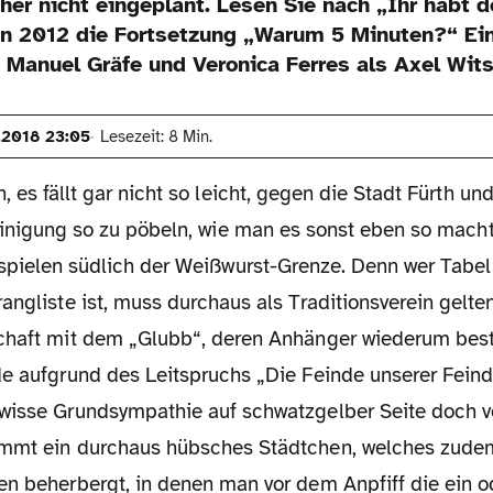
her nicht eingeplant. Lesen Sie nach „Ihr habt d
n 2012 die Fortsetzung „Warum 5 Minuten?“ Ein 
 Manuel Gräfe und Veronica Ferres als Axel Witse
.2018 23:05
Lesezeit: 8 Min.
 es fällt gar nicht so leicht, gegen die Stadt Fürth un
inigung so zu pöbeln, wie man es sonst eben so macht
pielen südlich der Weißwurst-Grenze. Denn wer Tabel
angliste ist, muss durchaus als Traditionsverein gelte
chaft mit dem „Glubb“, deren Anhänger wiederum bes
de aufgrund des Leitspruchs „Die Feinde unserer Feind
wisse Grundsympathie auf schwatzgelber Seite doch v
mmt ein durchaus hübsches Städtchen, welches zudem
en beherbergt, in denen man vor dem Anpfiff die ein o