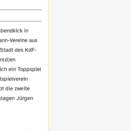
abendkick in
ann-Vereine aus
 Stadt des KdF-
en(d)en
ich ein Toppspiel
lspielverein
t die zweite
gstagen Jürgen