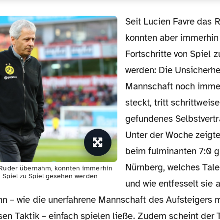
Seit Lucien Favre das Ruder übernahm,
konnten aber immerhin 
Fortschritte von Spiel 
werden: Die Unsicherhei
Mannschaft noch imme
steckt, tritt schrittweis
gefundenes Selbstvertr
Unter der Woche zeigt
beim fulminanten 7:0 g
Nürnberg, welches Talen
s Ruder übernahm, konnten immerhin
n Spiel zu Spiel gesehen werden
und wie entfesselt sie 
n – wie die unerfahrene Mannschaft des Aufsteigers mi
en Taktik – einfach spielen ließe. Zudem scheint der T