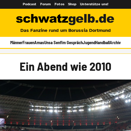
Podcast
Forum
Fotos
Shop
Unterstütze uns!
Das Fanzine rund um Borussia Dortmund
Männer
Frauen
Amas
Unsa Senf
Im Gespräch
Jugend
Handball
Archiv
Ein Abend wie 2010