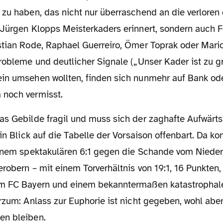
 zu haben, das nicht nur überraschend an die verloren
 Jürgen Klopps Meisterkaders erinnert, sondern auch F
stian Rode, Raphael Guerreiro, Ömer Toprak oder Mario
robleme und deutlicher Signale („Unser Kader ist zu g
in umsehen wollten, finden sich nunmehr auf Bank ode
 noch vermisst.
ein Blick auf die Tabelle der Vorsaison offenbart. Da 
einem spektakulären 6:1 gegen die Schande vom Nieder
robern – mit einem Torverhältnis von 19:1, 16 Punkten
em FC Bayern und einem bekanntermaßen katastrophal
rzum: Anlass zur Euphorie ist nicht gegeben, wohl aber
en bleiben.