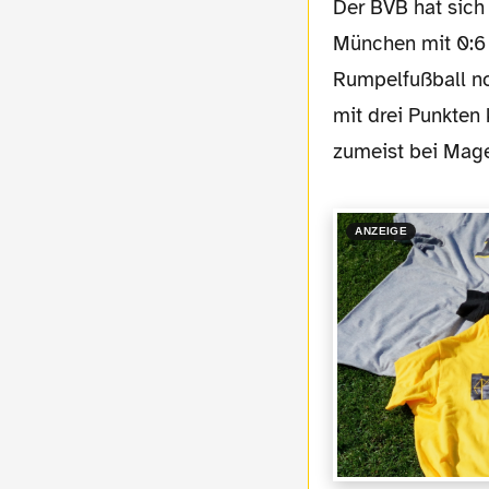
Der BVB hat sich in Auswärtsspielen 2018 selten mit Ruhm bekleckert. Da gab es in
München mit 0:6 
Rumpelfußball n
mit drei Punkten
zumeist bei Mage
ANZEIGE