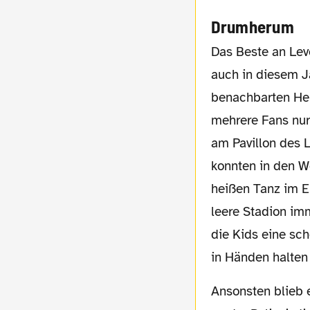
Drumherum
Das Beste an Leverkusen sind bekanntlich Köln und der Zug nach Hause, daran hat sich
auch in diesem J
benachbarten Her
mehrere Fans nur
am Pavillon des
konnten in den W
heißen Tanz im E
leere Stadion im
die Kids eine sch
in Händen halten 
Ansonsten blieb es rund um das Stadion wie immer friedlich. Das lag allerdings weniger