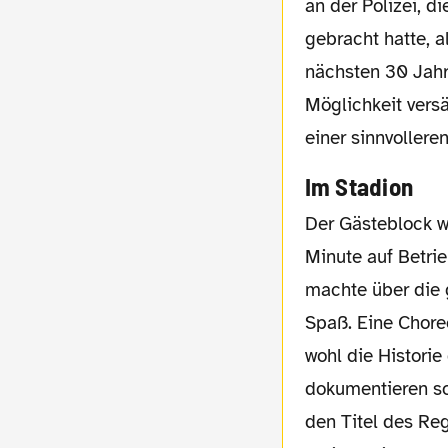
an der Polizei, 
gebracht hatte, a
nächsten 30 Jahr
Möglichkeit vers
einer sinnvollere
Im Stadion
Der Gästeblock war von der ersten
Minute auf Betri
machte über die
Spaß. Eine Chore
wohl die Historie
dokumentieren so
den Titel des Re