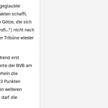
 geglaubte
akten schafft.
 Götze, die sich
roß…“) nicht nach
r Tribüne wieder
konnte der BVB am
rhein die
, 3 Punkten
en weiteren
 darf die