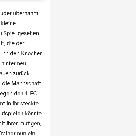
kleine
zu Spiel gesehen
t, die der
r in den Knochen
e hinter neu
auen zurück.
e die Mannschaft
egen den 1. FC
t in ihr steckte
aufspielen könnte,
t ihrer mutigen,
rainer nun ein