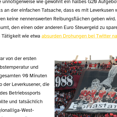
die unnötigerweise wie gewohnt ein halbes G20 Aufgebot
ls an der einfachen Tatsache, dass es mit Leverkusen 
en keine nennenswerten Reibungsflächen geben wird.
äumt, den einen oder anderen Euro Steuergeld zu spare
n Tätigkeit wie etwa
absurden Drohungen bei Twitter 
ebstemperatur und
 gesamten 90 Minuten
o der Leverkusener, die
 des Betriebssports
llte und tatsächlich
gionalliga-West-