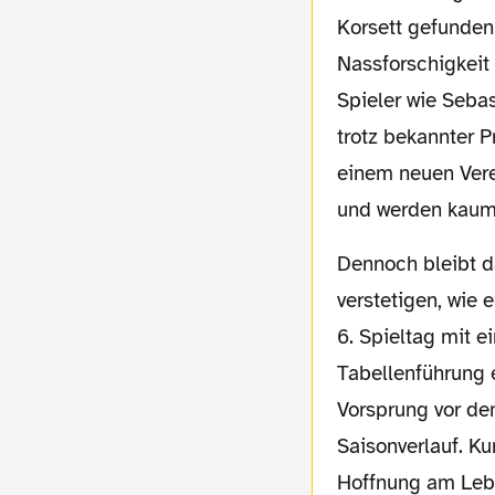
Korsett gefunden
Nassforschigkeit
Spieler wie Seba
trotz bekannter P
einem neuen Vere
und werden kaum
Dennoch bleibt das Gebilde fragil und muss sich der zaghafte Aufwärtstrend erst
verstetigen, wie 
6. Spieltag mit 
Tabellenführung e
Vorsprung vor d
Saisonverlauf. Ku
Hoffnung am Leb