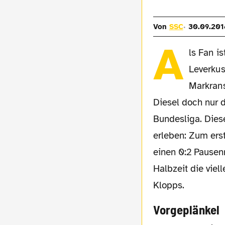
Von
SSC
30.09.201
A
ls Fan i
Leverkus
Markrans
Diesel doch nur 
Bundesliga. Diese
erleben: Zum ers
einen 0:2 Pausen
Halbzeit die vie
Klopps.
Vorgeplänkel