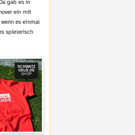
over ein mit
 wenn es einmal
s spielerisch
SCHWATZ
GELB.DE
SHOP