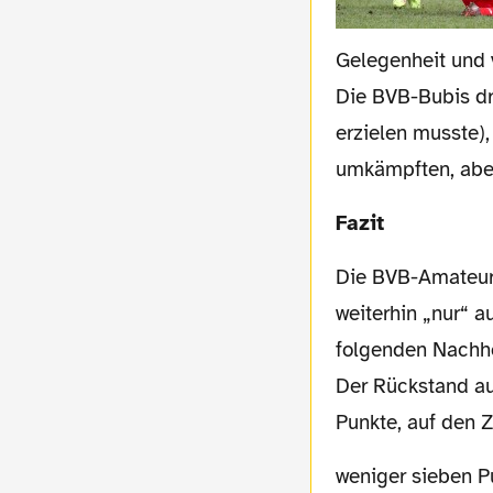
Gelegenheit und v
Die BVB-Bubis dr
erzielen musste),
umkämpften, aber
Fazit
Die BVB-Amateure feiern also einen ganz wichtigen Erfolg. Zwar steht die Borussia
weiterhin „nur“ a
folgenden Nachhol
Der Rückstand au
Punkte, auf den Z
weniger sieben Punkte. Gegen beide Teams muss die