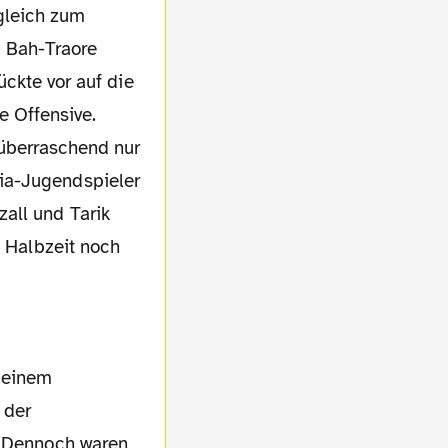
gleich zum
d Bah-Traore
ückte vor auf die
e Offensive.
überraschend nur
ia-Jugendspieler
all und Tarik
n Halbzeit noch
 der
. Dennoch waren