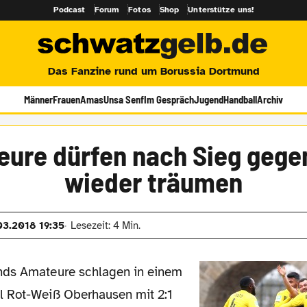
Podcast
Forum
Fotos
Shop
Unterstütze uns!
Das Fanzine rund um Borussia Dortmund
Männer
Frauen
Amas
Unsa Senf
Im Gespräch
Jugend
Handball
Archiv
ure dürfen nach Sieg geg
wieder träumen
03.2018 19:35
Lesezeit: 4 Min.
l Rot-Weiß Oberhausen mit 2:1