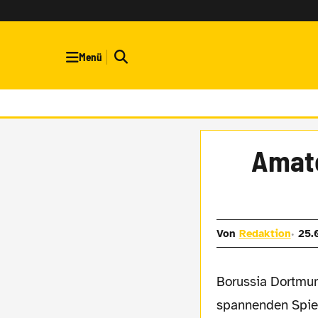
Menü
Amate
Von
Redaktion
25.
Borussia Dortmunds Amateure schlagen in einem
spannenden Spie