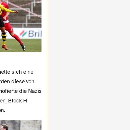
rden diese von
hofierte die Nazis
ßen. Block H
en.