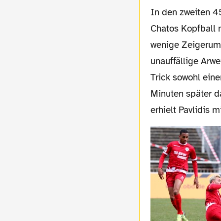
In den zweiten 45 Minuten sollte das Spiel dann aber durchaus an Fahrt aufnehmen.
Chatos Kopfball n
wenige Zeigerumd
unauffällige Arw
Trick sowohl ein
Minuten später d
erhielt Pavlidis 