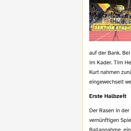
auf der Bank. Be
im Kader. Tim He
Kurt nahmen zunäc
eingewechselt we
Erste Halbzeit
Der Rasen in der Roten Erde gleicht nach wie vor mehr einem Acker als einem
vernünftigen Spie
Ballannahme, ein