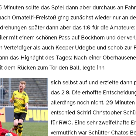
ach Ornatelli-Freistoß ging zunächst wieder nur an de
rehungen später dann aber das 1:0 für die Amateure:
eiler mit einem schönen Pass auf Bockhorn und der ver
en Verteidiger als auch Keeper Udegbe und schob zur 
ann das Highlight des Tages: Nach einer Oberhause
mit dem Rücken zum Tor den Ball, legte ihn
sich selbst auf und erzielte dann per Fallrückzieher
das 2:0. Die erhoffte Entscheidung
allerdings noch nicht. 20 Minute
entschied Schiri Christopher Schü
für RWO. Eine sehr zweifelhafte E
vermutlich war Schütter Chatos B