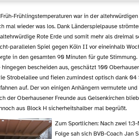
ch mal wieder was los. Dank Länderspielpause strömte
 altehrwürdige Rote Erde und somit mehr als dreimal s
cht-parallelen Spiel gegen Köln II vor eineinhalb Woc
sorgte in den gesamten 90 Minuten für gute Stimmung.
se hingegen bescheiden aus, geschätzt 100 Oberhause
ie Strobelallee und fielen zumindest optisch dank 0
fahnen auf. Der von einigen Anhängern vermutete und 
ch der Oberhausener Freunde aus Gelsenkirchen blieb
noch aus Block H sicherheitshalber mal begrüßt.
Zum Sportlichen: Nach zwei 1:3-Niederlagen in
Folge sah sich BVB-Coach Jan S