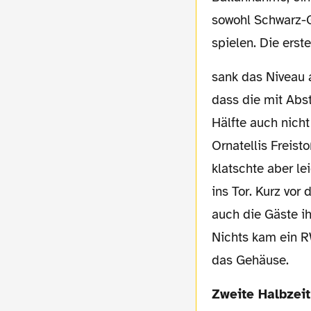
sowohl Schwarz-G
spielen. Die erst
sank das Niveau allerdings etwas. Bezeichnend,
dass die mit Abs
Hälfte auch nich
Ornatellis Freis
klatschte aber le
ins Tor. Kurz vor
auch die Gäste i
Nichts kam ein R
das Gehäuse.
Zweite Halbzeit