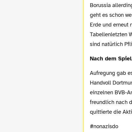
Borussia allerdi
geht es schon wei
Erde und erneut n
Tabellenletzten W
sind natürlich Pfl
Nach dem Spiel
Aufregung gab es noch einmal nach Schlusspfiff: Während des Spiels hielte sich eine
Handvoll Dortmun
einzelnen BVB-Anh
freundlich nach d
quittierte die Ak
#nonazisdo