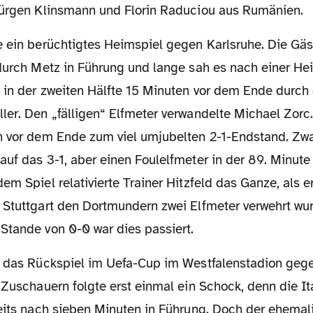
Jürgen Klinsmann und Florin Raduciou aus Rumänien.
 durch Metz in Führung und lange sah es nach einer He
 in der zweiten Hälfte 15 Minuten vor dem Ende durch 
ler. Den „fälligen“ Elfmeter verwandelte Michael Zorc
n vor dem Ende zum viel umjubelten 2-1-Endstand. Zwa
uf das 3-1, aber einen Foulelfmeter in der 89. Minute 
em Spiel relativierte Trainer Hitzfeld das Ganze, als e
 Stuttgart den Dortmundern zwei Elfmeter verwehrt wu
Stande von 0-0 war dies passiert.
 Zuschauern folgte erst einmal ein Schock, denn die It
eits nach sieben Minuten in Führung. Doch der ehemali