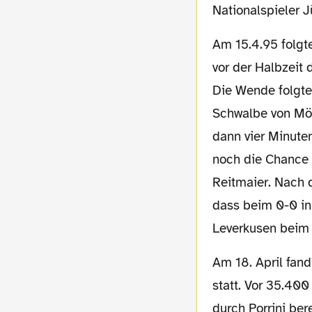
Nationalspieler 
Am 15.4.95 folgte ein berüchtigtes Heimspiel gegen Karlsruhe. Die Gäste gingen kurz
vor der Halbzeit
Die Wende folgte
Schwalbe von Möl
dann vier Minute
noch die Chance a
Reitmaier. Nach d
dass beim 0-0 in
Leverkusen beim 
Am 18. April fand das Rückspiel im Uefa-Cup im Westfalenstadion gegen Juventus Turin
statt. Vor 35.400
durch Porrini ber