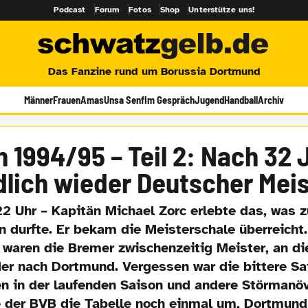
Podcast
Forum
Fotos
Shop
Unterstütze uns!
Das Fanzine rund um Borussia Dortmund
Männer
Frauen
Amas
Unsa Senf
Im Gespräch
Jugend
Handball
Archiv
n 1994/95 – Teil 2: Nach 32 
dlich wieder Deutscher Meis
22 Uhr – Kapitän Michael Zorc erlebte das, was z
 durfte. Er bekam die Meisterschale überreicht.
 waren die Bremer zwischenzeitig Meister, an 
der nach Dortmund. Vergessen war die bittere Sa
en in der laufenden Saison und andere Störmanöv
e der BVB die Tabelle noch einmal um, Dortmund 