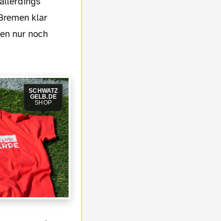
allerdings
Bremen klar
sen nur noch
SCHWATZ
GELB.DE
SHOP