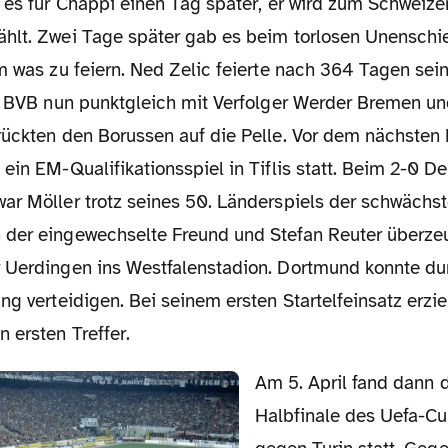
 es für Chappi einen Tag später, er wird zum Schweize
hlt. Zwei Tage später gab es beim torlosen Unensch
em was zu feiern. Ned Zelic feierte nach 364 Tagen se
er BVB nun punktgleich mit Verfolger Werder Bremen 
rückten den Borussen auf die Pelle. Vor dem nächsten
ein EM-Qualifikationsspiel in Tiflis statt. Beim 2-0 D
ar Möller trotz seines 50. Länderspiels der schwächst
der eingewechselte Freund und Stefan Reuter überze
 Uerdingen ins Westfalenstadion. Dortmund konnte du
ng verteidigen. Bei seinem ersten Startelfeinsatz erzi
 ersten Treffer.
Am 5. April fand dann das Hinspiel im
Halbfinale des Uefa-Cu