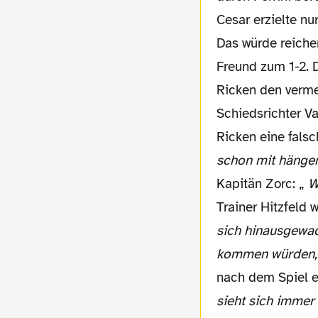
Cesar erzielte nu
Das würde reiche
Freund zum 1-2. D
Ricken den verme
Schiedsrichter V
Ricken eine fals
schon mit häng
Kapitän Zorc: „
W
Trainer Hitzfeld 
sich hinausgewac
kommen würden, h
nach dem Spiel ei
sieht sich immer