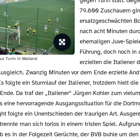
gegen Turin statt. Geg
79.800 Zuschauern gin
ersatzgeschwächten Bo
nach acht Minuten dur
ehemaligen Juve-Spiele
Führung, doch noch in d
s Turin in Mailand
erzielten die Italiener 
usgleich. Zwanzig Minuten vor dem Ende erzielte Andi
Es folgte ein Sturmlauf der Italiener, trotzdem hielt di
nde. Da traf der „Italiener“ Jürgen Kohler zum vielum
s eine hervorragende Ausgangssituation für die Dortm
ht folgte ein Unentschieden der traurigen Art. Ausge
trennte man sich torlos in einem tristen Spiel. Aufgru
b es in der Folgezeit Gerüchte, der BVB buhle um den