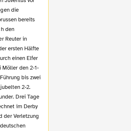
en Juventus vor
gen die
russen bereits
ch den
r Reuter in
er ersten Hälfte
durch einen Elfer
 Möller den 2-1-
e Führung bis zwei
jubelten 2-2.
under. Drei Tage
rechnet im Derby
nd der Verletzung
 deutschen