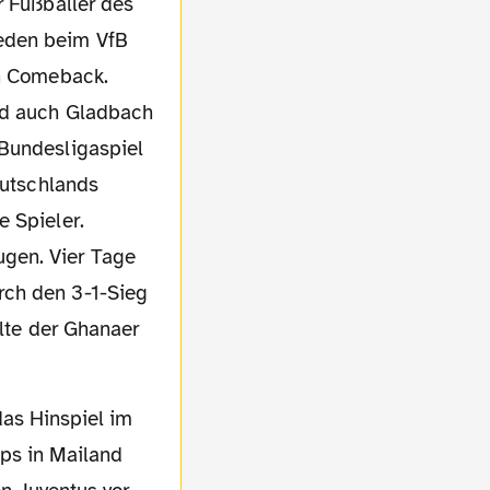
r Fußballer des
ieden beim VfB
in Comeback.
und auch Gladbach
 Bundesligaspiel
eutschlands
e Spieler.
ugen. Vier Tage
rch den 3-1-Sieg
elte der Ghanaer
ps in Mailand