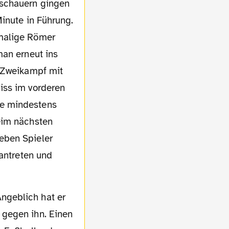
Minute in Führung.
emalige Römer
man erneut ins
m Zweikampf mit
iss im vorderen
te mindestens
eim nächsten
eben Spieler
 antreten und
 gegen ihn. Einen