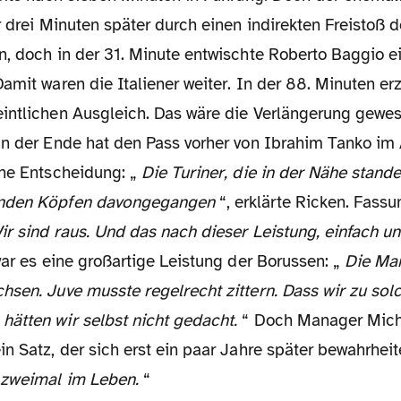
r drei Minuten später durch einen indirekten Freistoß 
n, doch in der 31. Minute entwischte Roberto Baggio e
amit waren die Italiener weiter. In der 88. Minuten er
intlichen Ausgleich. Das wäre die Verlängerung gewe
an der Ende hat den Pass vorher von Ibrahim Tanko im
che Entscheidung: „
Die Turiner, die in der Nähe stand
enden Köpfen davongegangen
“, erklärte Ricken. Fass
ir sind raus. Und das nach dieser Leistung, einfach u
war es eine großartige Leistung der Borussen: „
Die Man
hsen. Juve musste regelrecht zittern. Dass wir zu so
ätten wir selbst nicht gedacht.
“ Doch Manager Mich
n Satz, der sich erst ein paar Jahre später bewahrheite
 zweimal im Leben.
“