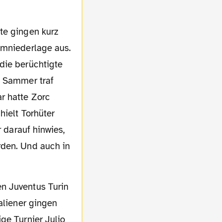
imniederlage aus.
die berüchtigte
. Sammer traf
r hatte Zorc
hielt Torhüter
r darauf hinwies,
rden. Und auch in
aliener gingen
ge Turnier Julio