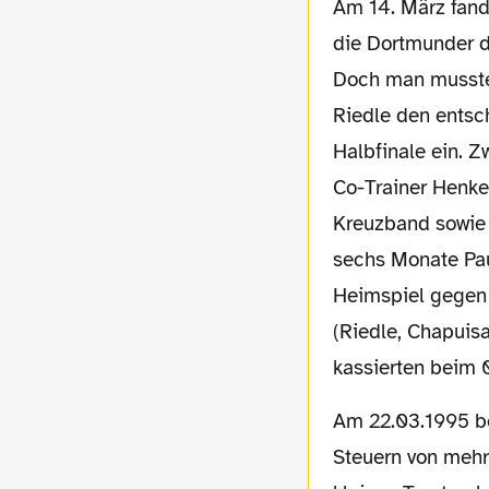
Am 14. März fand nun das Rückspiel im UEFA-Cup statt. Vor 35.400 Zuschauern gingen
die Dortmunder du
Doch man musste 
Riedle den entsc
Halbfinale ein. 
Co-Trainer Henke
Kreuzband sowie
sechs Monate Pau
Heimspiel gegen 
(Riedle, Chapuisa
kassierten beim 
Am 22.03.1995 bekam Andreas Möller Besuch von der Steuerfahnung. Angeblich hat er
Steuern von mehr