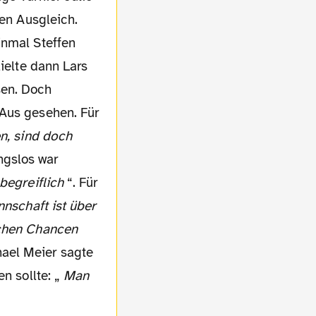
den Ausgleich.
inmal Steffen
zielte dann Lars
sen. Doch
 Aus gesehen. Für
en, sind doch
ungslos war
nbegreiflich
“. Für
nschaft ist über
lchen Chancen
ael Meier sagte
n sollte: „
Man