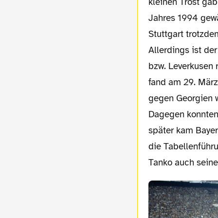
kleinen Trost gab
Jahres 1994 gewä
Stuttgart trotzd
Allerdings ist d
bzw. Leverkusen 
fand am 29. März 
gegen Georgien w
Dagegen konnten 
später kam Bayer
die Tabellenführu
Tanko auch seinen