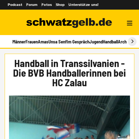
Podcast
Forum
Fotos
Shop
Unterstütze uns!
Männer
Frauen
Amas
Unsa Senf
Im Gespräch
Jugend
Handball
Archiv
Handball in Transsilvanien -
Die BVB Handballerinnen bei
HC Zalau