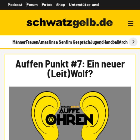
Podcast
Forum
Fotos
Shop
Unterstütze uns!
Männer
Frauen
Amas
Unsa Senf
Im Gespräch
Jugend
Handball
Archiv
Auffen Punkt #7: Ein neuer
(Leit)Wolf?