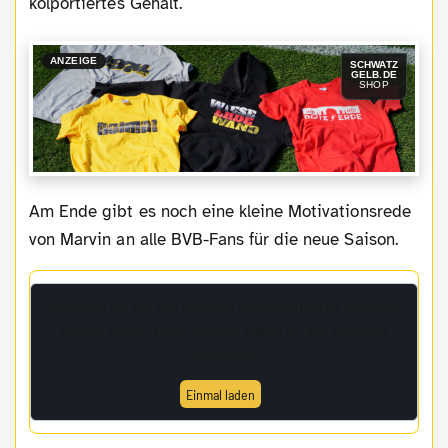
kolportiertes Gehalt.
ANZEIGE
SCHWATZ
GELB.DE
SHOP
Am Ende gibt es noch eine kleine Motivationsrede
von Marvin an alle BVB-Fans für die neue Saison.
Möchtest du die von
Podigee
bereitgestellten externen
Inhalte laden? Dabei werden Daten an den Anbieter
übertragen.
Einmal laden