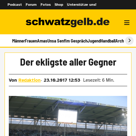
Podcast
Forum
Fotos
Shop
Unterstütze uns!
Männer
Frauen
Amas
Unsa Senf
Im Gespräch
Jugend
Handball
Archiv
Der ekligste aller Gegner
Von
Redaktion
23.10.2017 12:53
Lesezeit: 6 Min.