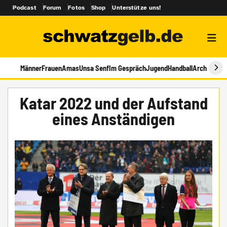
Podcast
Forum
Fotos
Shop
Unterstütze uns!
Männer
Frauen
Amas
Unsa Senf
Im Gespräch
Jugend
Handball
Archiv
Katar 2022 und der Aufstand
eines Anständigen