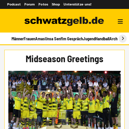
Podcast
Forum
Fotos
Shop
Unterstütze uns!
Männer
Frauen
Amas
Unsa Senf
Im Gespräch
Jugend
Handball
Archiv
Midseason Greetings