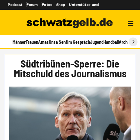
Podcast
Forum
Fotos
Shop
Unterstütze uns!
Männer
Frauen
Amas
Unsa Senf
Im Gespräch
Jugend
Handball
Archiv
Südtribünen-Sperre: Die
Mitschuld des Journalismus