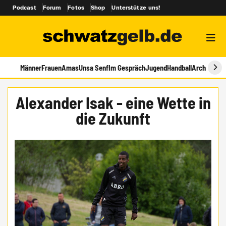
Podcast
Forum
Fotos
Shop
Unterstütze uns!
Männer
Frauen
Amas
Unsa Senf
Im Gespräch
Jugend
Handball
Archiv
Alexander Isak - eine Wette in
die Zukunft