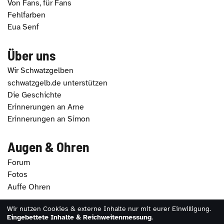
Von Fans, für Fans
Fehlfarben
Eua Senf
Über uns
Wir Schwatzgelben
schwatzgelb.de unterstützen
Die Geschichte
Erinnerungen an Arne
Erinnerungen an Simon
Augen & Ohren
Forum
Fotos
Auffe Ohren
Wir nutzen Cookies & externe Inhalte nur mit eurer Einwilligung.
2026 - schwatzgelb.de |
Impressum
|
Datenschutz
|
Eingebettete Inhalte & Reichweitenmessung
.