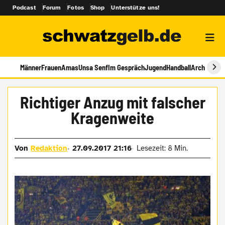
Podcast
Forum
Fotos
Shop
Unterstütze uns!
Männer
Frauen
Amas
Unsa Senf
Im Gespräch
Jugend
Handball
Archiv
Richtiger Anzug mit falscher
Kragenweite
Von
Redaktion
27.09.2017 21:16
Lesezeit: 8 Min.