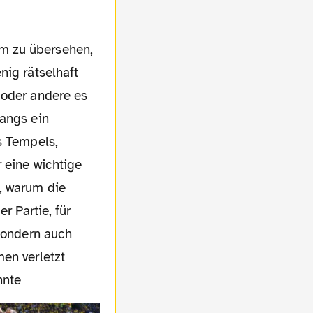
nig rätselhaft
 oder andere es
fangs ein
s Tempels,
 eine wichtige
, warum die
r Partie, für
 sondern auch
en verletzt
hnte