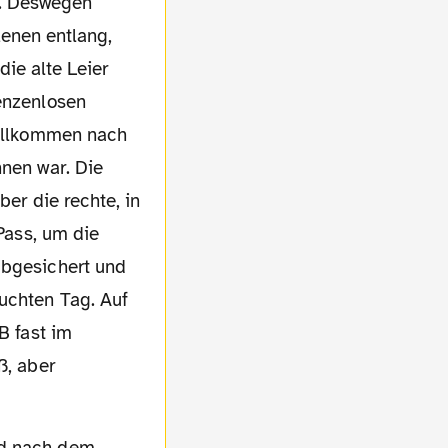
n. Deswegen
zenen entlang,
die alte Leier
renzenlosen
 vollkommen nach
hnen war. Die
ber die rechte, in
 Pass, um die
abgesichert und
uchten Tag. Auf
B fast im
ß, aber