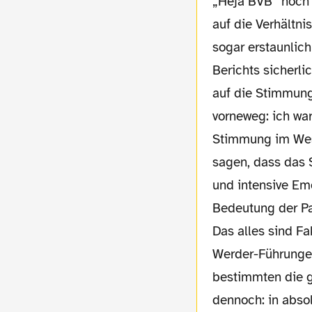
„Heja BVB“ noch einmal angestimmt und mit Blick
auf die Verhältni
sogar erstaunlich
Berichts sicherl
auf die Stimmung
vorneweg: ich wa
Stimmung im Wes
sagen, dass das 
und intensive Em
Bedeutung der Pa
Das alles sind F
Werder-Führungen
bestimmten die 
dennoch: in abs