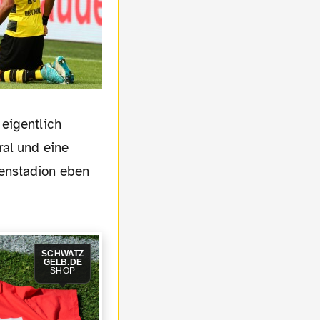
eigentlich
ral und eine
enstadion eben
SCHWATZ
GELB.DE
SHOP