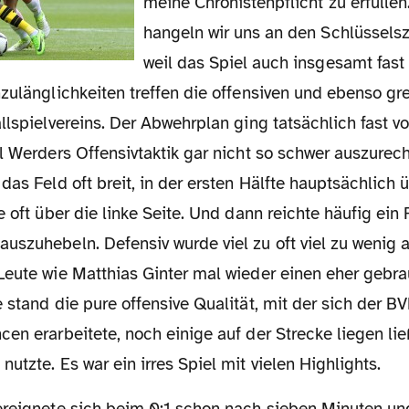
meine Chronistenpflicht zu erfülle
hangeln wir uns an den Schlüssels
weil das Spiel auch insgesamt fast 
nzulänglichkeiten treffen die offensiven und ebenso g
allspielvereins. Der Abwehrplan ging tatsächlich fast
l Werders Offensivtaktik gar nicht so schwer auszurec
das Feld oft breit, in der ersten Hälfte hauptsächlich ü
e oft über die linke Seite. Und dann reichte häufig ein
uszuhebeln. Defensiv wurde viel zu oft viel zu wenig 
Leute wie Matthias Ginter mal wieder einen eher gebra
 stand die pure offensive Qualität, mit der sich der BV
en erarbeitete, noch einige auf der Strecke liegen lie
utzte. Es war ein irres Spiel mit vielen Highlights.