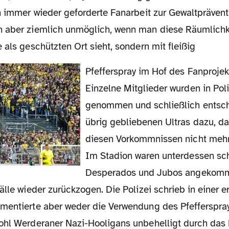
h immer wieder geforderte Fanarbeit zur Gewaltpräventi
 aber ziemlich unmöglich, wenn man diese Räumlichk
 als geschützten Ort sieht, sondern mit fleißig
Pfefferspray im Hof des Fanprojekts einläuft.
Einzelne Mitglieder wurden in Po
genommen und schließlich entsch
übrig gebliebenen Ultras dazu, da
diesen Vorkommnissen nicht mehr
Im Stadion waren unterdessen sch
Desperados und Jubos angekomme
älle wieder zurückzogen. Die Polizei schrieb in einer 
mentierte aber weder die Verwendung des Pfefferspra
ohl Werderaner Nazi-Hooligans unbehelligt durch das 