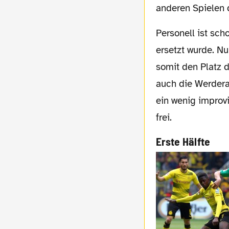
anderen Spielen d
Personell ist schon erwähnt worden, dass Schmelzer kurzfristig ausfiel und von Bartra
ersetzt wurde. Nu
somit den Platz 
auch die Werdera
ein wenig improv
frei.
Erste Hälfte