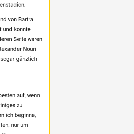
lenstadion.
it und konnte
deren Seite waren
Alexander Nouri
 sogar gänzlich
einiges zu
nn ich beginne,
iten, nur um