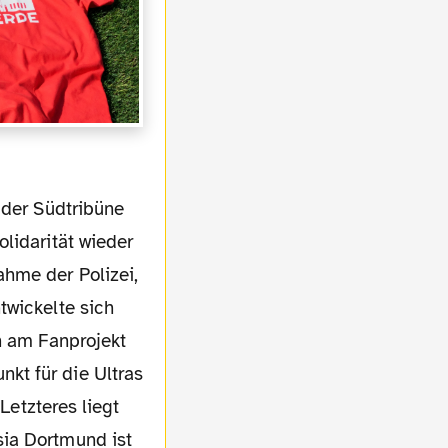
lidarität wieder
ahme der Polizei,
twickelte sich
h am Fanprojekt
kt für die Ultras
Letzteres liegt
sia Dortmund ist