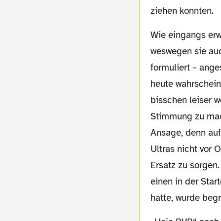
ziehen konnten.
Wie eingangs erwähnt war die Lücke im regulären Stimmungsblock kaum zu übersehen,
weswegen sie auch
formuliert – ang
heute wahrschein
bisschen leiser w
Stimmung zu mache
Ansage, denn auf
Ultras nicht vor 
Ersatz zu sorgen.
einen in der Sta
hatte, wurde beg