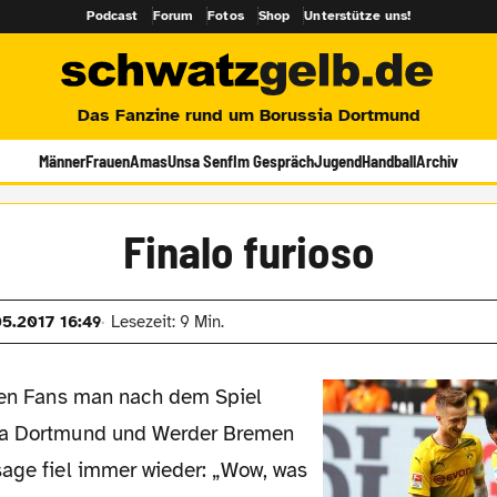
Podcast
Forum
Fotos
Shop
Unterstütze uns!
Das Fanzine rund um Borussia Dortmund
Männer
Frauen
Amas
Unsa Senf
Im Gespräch
Jugend
Handball
Archiv
Finalo furioso
05.2017 16:49
Lesezeit: 9 Min.
ia Dortmund und Werder Bremen
sage fiel immer wieder: „Wow, was