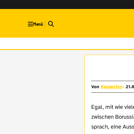
Menü
Von
Redaktion
21.
Egal, mit wie vielen Fans man nach dem Spiel
zwischen Boruss
sprach, eine Aus