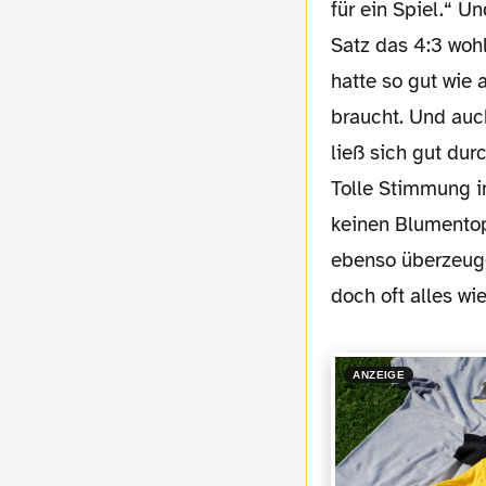
für ein Spiel.“ U
Satz das 4:3 wohl
hatte so gut wie 
braucht. Und auc
ließ sich gut du
Tolle Stimmung i
keinen Blumentop
ebenso überzeuge
doch oft alles wi
ANZEIGE