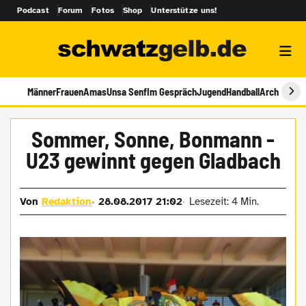
Podcast
Forum
Fotos
Shop
Unterstütze uns!
Männer
Frauen
Amas
Unsa Senf
Im Gespräch
Jugend
Handball
Archiv
​Sommer, Sonne, Bonmann -
U23 gewinnt gegen Gladbach
Von
Redaktion
28.08.2017 21:02
Lesezeit: 4 Min.