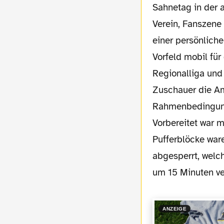
Sahnetag in der 
Verein, Fanszene
einer persönlich
Vorfeld mobil für
Regionalliga und 
Zuschauer die Am
Rahmenbedingunge
Vorbereitet war 
Pufferblöcke ware
abgesperrt, wel
um 15 Minuten v
ANZEIGE