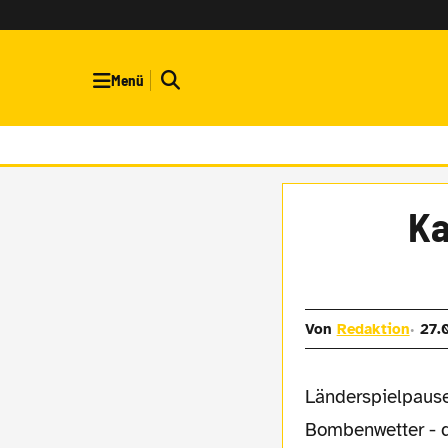
Menü
Ka
Von
Redaktion
27.
Länderspielpause, Gipfeltreffen und
Bombenwetter - d