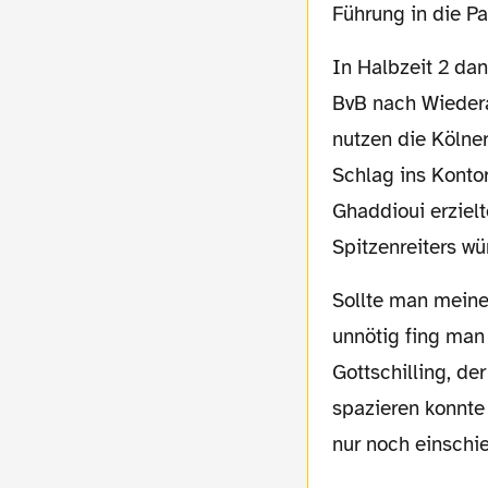
Führung in die Pa
In Halbzeit 2 dann plötzlich ein ganz anderes Bild. Wie ein Hühnerhaufen agierte der
BvB nach Wiedera
nutzen die Kölne
Schlag ins Konto
Ghaddioui erzielt
Spitzenreiters wü
Sollte man meinen. Denn genauso schnell und
unnötig fing man
Gottschilling, der
spazieren konnte
nur noch einschi