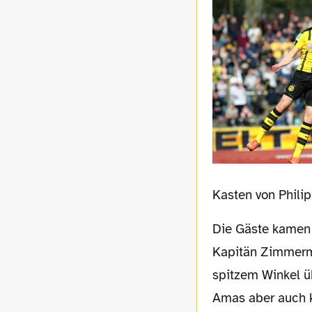
Kasten von Phili
Die Gäste kamen mit zunehmender Spielzeit besser ins Spiel, die Viererkette um
Kapitän Zimmerma
spitzem Winkel ü
Amas aber auch k