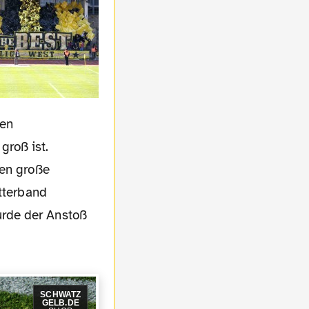
sen
roß ist.
ben große
atterband
urde der Anstoß
SCHWATZ
GELB.DE