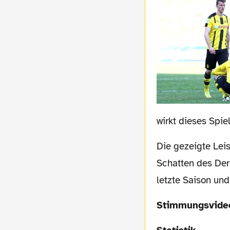
wirkt dieses Spiel
Die gezeigte Leistung sollte aber Mut machen für die noch ausstehenden Spiele. Im
Schatten des De
letzte Saison un
Stimmungsvide