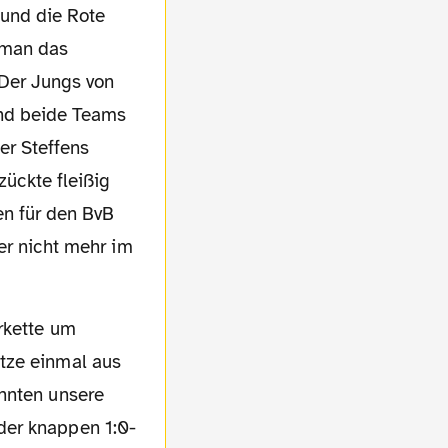
 man das
Der Jungs von
und beide Teams
er Steffens
ückte fleißig
en für den BvB
er nicht mehr im
tze einmal aus
onnten unsere
der knappen 1:0-