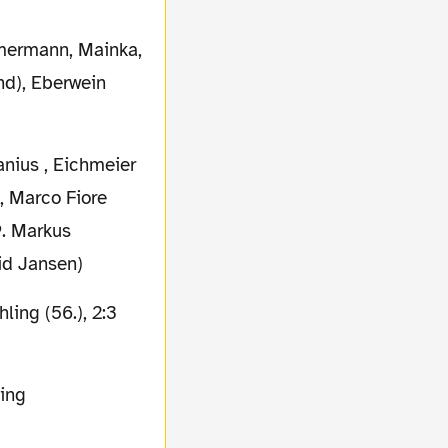
ermann, Mainka,
nd), Eberwein
anius , Eichmeier
 , Marco Fiore
9. Markus
vid Jansen)
hling (56.), 2:3
ling