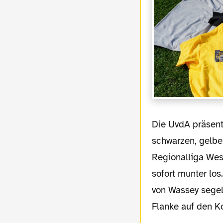
Die UvdA präsentierten zum Einlauf der Mannschaften in Block H eine Choreo aus
schwarzen, gelbe
Regionalliga Wes
sofort munter lo
von Wassey segel
Flanke auf den Ko