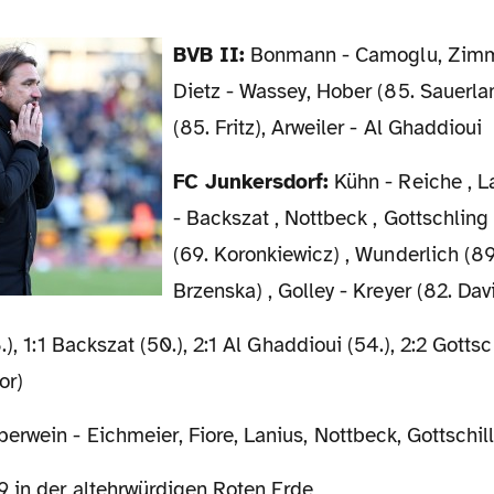
BVB II:
Bonmann - Camoglu, Zimm
Dietz - Wassey, Hober (85. Sauerla
(85. Fritz), Arweiler - Al Ghaddioui
FC Junkersdorf:
Kühn - Reiche , L
- Backszat , Nottbeck , Gottschling
(69. Koronkiewicz) , Wunderlich (8
Brzenska) , Golley - Kreyer (82. Da
.), 1:1 Backszat (50.), 2:1 Al Ghaddioui (54.), 2:2 Gottsc
or)
erwein - Eichmeier, Fiore, Lanius, Nottbeck, Gottschil
 in der altehrwürdigen Roten Erde