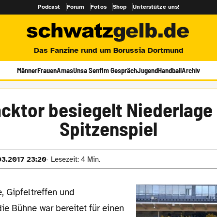
Podcast
Forum
Fotos
Shop
Unterstütze uns!
Das Fanzine rund um Borussia Dortmund
Männer
Frauen
Amas
Unsa Senf
Im Gespräch
Jugend
Handball
Archiv
cktor besiegelt Niederlage
Spitzenspiel
03.2017 23:20
Lesezeit: 4 Min.
ie Bühne war bereitet für einen