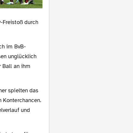
y-Freistoß durch
sen unglücklich
r Ball an ihm
en Konterchancen.
lverlauf und