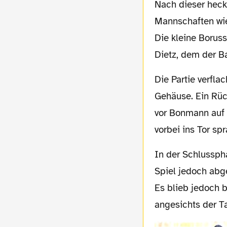
Nach dieser hecktischen Phase waren beide
Mannschaften wi
Die kleine Borus
Dietz, dem der Ba
Die Partie verflachte zusehends und aus dem Nichts lag der Ball plötzlich im BvB-
Gehäuse. Ein Rüc
vor Bonmann auf u
vorbei ins Tor sp
In der Schlussphase warfen unsere Jungs nun alles nach vorne. Die Kölner spielten das
Spiel jedoch abg
Es blieb jedoch 
angesichts der Ta