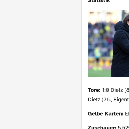
Statistik
Tore:
1:0 Dietz (8
Dietz (76., Eigent
Gelbe Karten:
Eb
Zuschauer:
5.529