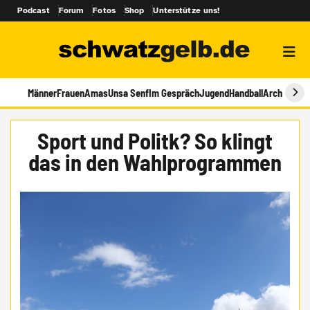
Podcast
Forum
Fotos
Shop
Unterstütze uns!
Männer
Frauen
Amas
Unsa Senf
Im Gespräch
Jugend
Handball
Archiv
​Sport und Politk? So klingt
das in den Wahlprogrammen