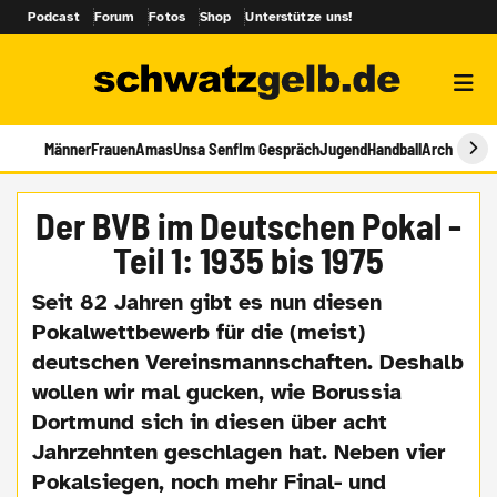
Podcast
Forum
Fotos
Shop
Unterstütze uns!
Männer
Frauen
Amas
Unsa Senf
Im Gespräch
Jugend
Handball
Archiv
Der BVB im Deutschen Pokal -
Teil 1: 1935 bis 1975
Seit 82 Jahren gibt es nun diesen
Pokalwettbewerb für die (meist)
deutschen Vereinsmannschaften. Deshalb
wollen wir mal gucken, wie Borussia
Dortmund sich in diesen über acht
Jahrzehnten geschlagen hat. Neben vier
Pokalsiegen, noch mehr Final- und