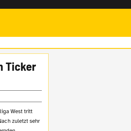
m Ticker
iga West tritt
ach zuletzt sehr
kernden