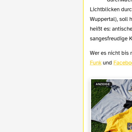
Lichtblicken dur
Wuppertal), soll
heißt es: antisch
sangesfreudige K
Wer es nicht bi
Funk
und
Facebo
ANZEIGE