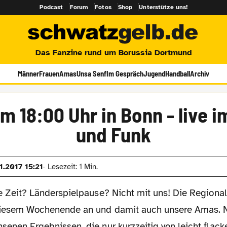
Podcast
Forum
Fotos
Shop
Unterstütze uns!
Das Fanzine rund um Borussia Dortmund
Männer
Frauen
Amas
Unsa Senf
Im Gespräch
Jugend
Handball
Archiv
 18:00 Uhr in Bonn - live i
und Funk
1.2017 15:21
Lesezeit: 1 Min.
e Zeit? Länderspielpause? Nicht mit uns! Die Regionall
iesem Wochenende an und damit auch unsere Amas. N
enen Ergebnissen, die nur kurzzeitig von leicht flac