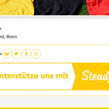
r
ord, Bonn
n