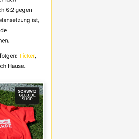
ch 0:2 gegen
lansetzung ist,
ede
hen.
rfolgen:
Ticker
,
ach Hause.
SCHWATZ
GELB.DE
SHOP