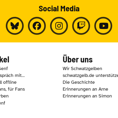
Social Media
kel
Über uns
Senf
Wir Schwatzgelben
präch mit...
schwatzgelb.de unterstütz
l offline
Die Geschichte
ns, für Fans
Erinnerungen an Arne
rben
Erinnerungen an Simon
enf