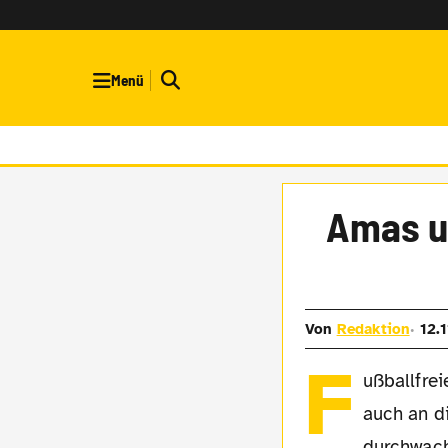
Menü
Amas um
Von
Redaktion
12.1
F
ußballfrei
auch an d
durchwachs