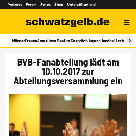
Podcast
Forum
Fotos
Shop
Unterstütze uns!
Männer
Frauen
Amas
Unsa Senf
Im Gespräch
Jugend
Handball
Archiv
BVB-Fanabteilung lädt am
10.10.2017 zur
Abteilungsversammlung ein