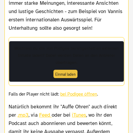
immer starke Meinungen, interessante Ansichten
und lustige Geschichten - zum Beispiel von Vannis
erstem internationalen Auswärtsspiel. Für
Unterhaltung sollte also gesorgt sein!
Möchtest du die von
Podigee
bereitgestellten externen
Inhalte laden? Dabei werden Daten an den Anbieter
übertragen.
Einmal laden
Falls der Player nicht lädt:
bei Podigee öffnen
.
Natürlich bekommt ihr "Auffe Ohren" auch direkt
per
.mp3
, via
Feed
oder bei
iTunes
, wo ihr den
Podcast auch abonnieren und bewerten könnt,
damit ihr keine Ausgabe verpasst. Außerdem