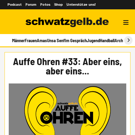
Podcast
Forum
Fotos
Shop
Unterstütze uns!
Männer
Frauen
Amas
Unsa Senf
Im Gespräch
Jugend
Handball
Archiv
Auffe Ohren #33: Aber eins,
aber eins...