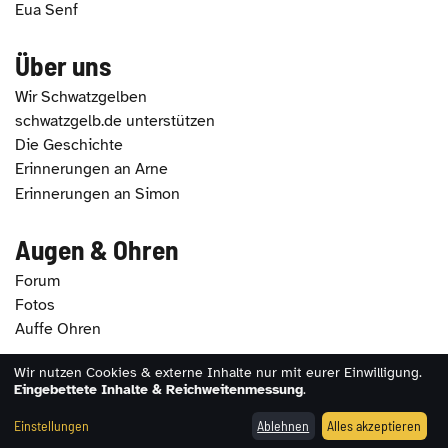
Eua Senf
Über uns
Wir Schwatzgelben
schwatzgelb.de unterstützen
Die Geschichte
Erinnerungen an Arne
Erinnerungen an Simon
Augen & Ohren
Forum
Fotos
Auffe Ohren
Wir nutzen Cookies & externe Inhalte nur mit eurer Einwilligung.
2026 - schwatzgelb.de |
Impressum
|
Datenschutz
|
Eingebettete Inhalte & Reichweitenmessung
.
Erklärung zur Barrierefreiheit
|
Cookie-Einstellungen
Einstellungen
Ablehnen
Alles akzeptieren