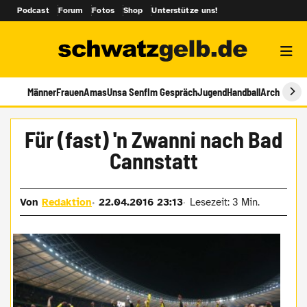
Podcast
Forum
Fotos
Shop
Unterstütze uns!
Männer
Frauen
Amas
Unsa Senf
Im Gespräch
Jugend
Handball
Archiv
Für (fast) 'n Zwanni nach Bad
Cannstatt
Von
Redaktion
22.04.2016 23:13
Lesezeit: 3 Min.