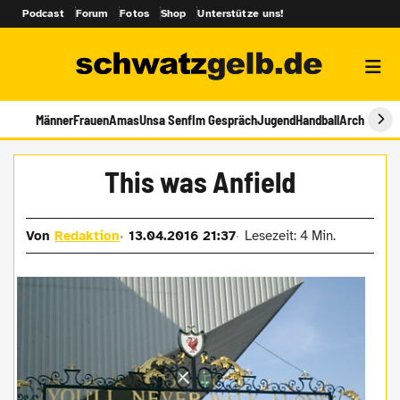
Podcast
Forum
Fotos
Shop
Unterstütze uns!
Männer
Frauen
Amas
Unsa Senf
Im Gespräch
Jugend
Handball
Archiv
This was Anfield
Von
Redaktion
13.04.2016 21:37
Lesezeit: 4 Min.