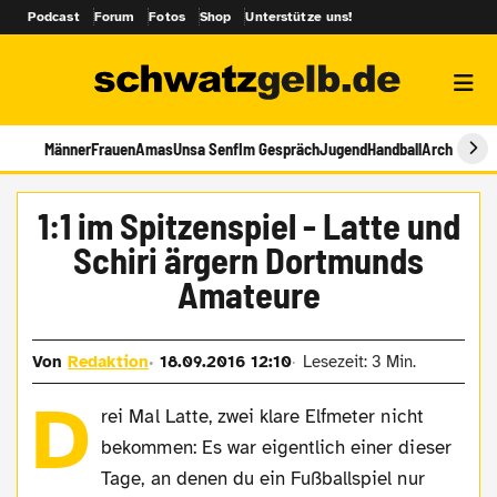
Podcast
Forum
Fotos
Shop
Unterstütze uns!
Männer
Frauen
Amas
Unsa Senf
Im Gespräch
Jugend
Handball
Archiv
1:1 im Spitzenspiel - Latte und
Schiri ärgern Dortmunds
Amateure
Von
Redaktion
18.09.2016 12:10
Lesezeit: 3 Min.
D
rei Mal Latte, zwei klare Elfmeter nicht
bekommen: Es war eigentlich einer dieser
Tage, an denen du ein Fußballspiel nur