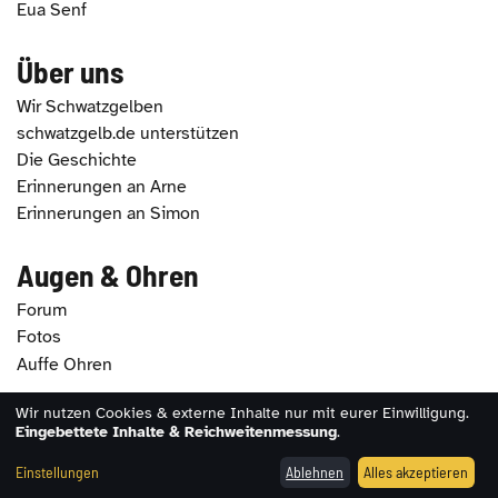
Eua Senf
Über uns
Wir Schwatzgelben
schwatzgelb.de unterstützen
Die Geschichte
Erinnerungen an Arne
Erinnerungen an Simon
Augen & Ohren
Forum
Fotos
Auffe Ohren
Wir nutzen Cookies & externe Inhalte nur mit eurer Einwilligung.
2026 - schwatzgelb.de |
Impressum
|
Datenschutz
|
Eingebettete Inhalte & Reichweitenmessung
.
Erklärung zur Barrierefreiheit
|
Cookie-Einstellungen
Einstellungen
Ablehnen
Alles akzeptieren