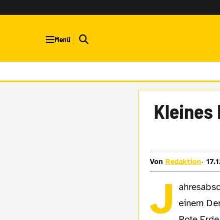
Menü
Kleines 
Von
Redaktion
17.
J
ahresabsc
einem Der
Rote Erde