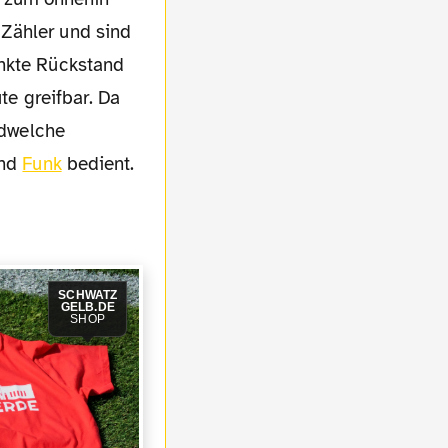
 Zähler und sind
unkte Rückstand
te greifbar. Da
ndwelche
nd
Funk
bedient.
SCHWATZ
GELB.DE
SHOP