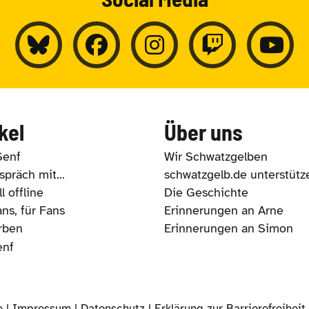
kel
Über uns
Senf
Wir Schwatzgelben
präch mit...
schwatzgelb.de unterstütz
l offline
Die Geschichte
ns, für Fans
Erinnerungen an Arne
rben
Erinnerungen an Simon
enf
e |
Impressum
|
Datenschutz
|
Erklärung zur Barrierefreiheit