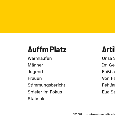
Auffm Platz
Arti
Warmlaufen
Unsa 
Männer
Im Ges
Jugend
Fußbal
Frauen
Von Fa
Stimmungsbericht
Fehlfa
Spieler im Fokus
Eua S
Statistik
2026 - schwatzgelb.d