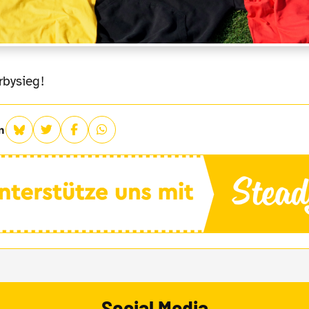
erbysieg!
n
Social Media