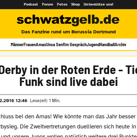
Podcast
Forum
Fotos
Shop
Unterstütze uns!
Das Fanzine rund um Borussia Dortmund
Männer
Frauen
Amas
Unsa Senf
Im Gespräch
Jugend
Handball
Archiv
Derby in der Roten Erde - T
Funk sind live dabei
12.2016 12:46
Lesezeit: 1 Min.
hluss bei den Amas! Wie könnte man das Jahr besser
bysieg. Die Zweitvertretungen duellieren sich heute 
 und unsere Jungs wollen natürlich weitere drei Punkt