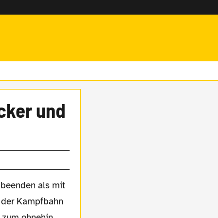
icker und
 beenden als mit
in der Kampfbahn
e zum ohnehin