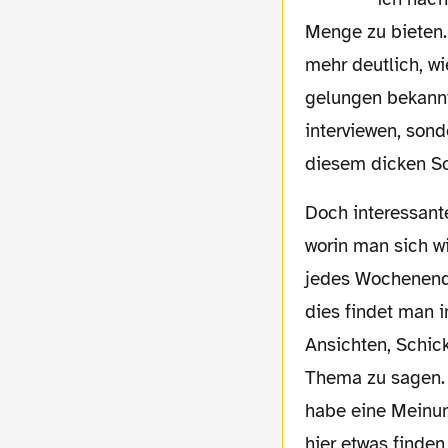
Menge zu bieten.
mehr deutlich, wi
gelungen bekann
interviewen, son
diesem dicken S
Doch interessanterweise haben alle, egal ob Star-Friseur oder Musiker etwas zu erzählen,
worin man sich wi
jedes Wochenende
dies findet man i
Ansichten, Schick
Thema zu sagen. O
habe eine Meinun
hier etwas finden