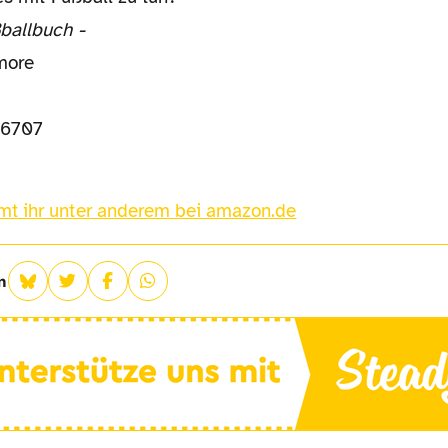
ballbuch -
 more
76707
mt ihr unter anderem bei amazon.de
n