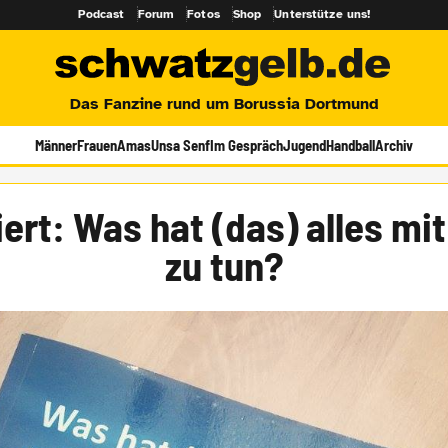
Podcast
Forum
Fotos
Shop
Unterstütze uns!
Das Fanzine rund um Borussia Dortmund
Männer
Frauen
Amas
Unsa Senf
Im Gespräch
Jugend
Handball
Archiv
ert: Was hat (das) alles mit
zu tun?