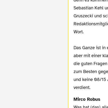
denn es kommen 
Sebastian Kehl u
Gruszecki und s
Redaktionsmitgli
Wort.
Das Ganze ist in
aber mit einer k
die guten Fragen 
zum Besten gegeb
und keine 08/15 A
verdient.
Mirco Robus
Was hat (das) all