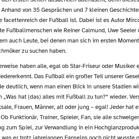
 Anhand von 35 Gesprächen und 7 kleinen Geschichte
e facettenreich der Fußball ist. Dabei ist es Autor Mir
te Fußballmenschen wie Reiner Calmund, Uwe Seeler 
dern auch Leute, bei denen man sich im ersten Moment 
chmöker zu suchen haben.
edererkennt. Das Fußball ein großer Teil unserer Gesell
 deutlich, wenn man einen Blick in unsere Stadien wi
n „Was hat (das) alles mit Fußball zu tun?“ wieder. Ve
sale, Frauen, Männer, alt oder jung – egal! Jeder hat
b Funktionär, Trainer, Spieler, Fan, sie alle schwelge
g zum Spiel, zur Verwandlung in ein Hochglanzprodukt
, was er trotz jahrelangen Fanseins noch nicht wusste