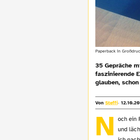
Paperback in Großdru
35 Gepräche mi
faszinierende E
glauben, schon 
Von
Steffi
12.10.20
N
och ein 
und läch
ich nach