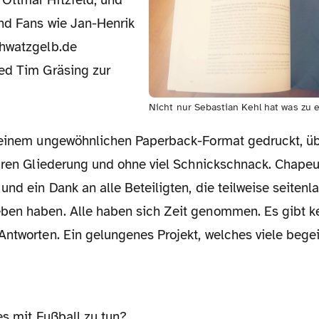
Ottmar Hitzfeld, und
nd Fans wie Jan-Henrik
chwatzgelb.de
ed Tim Gräsing zur
Nicht nur Sebastian Kehl hat was zu er
 einem ungewöhnlichen Paperback-Format gedruckt, ü
laren Gliederung und ohne viel Schnickschnack. Chapeu
und ein Dank an alle Beteiligten, die teilweise seiten
en haben. Alle haben sich Zeit genommen. Es gibt ke
ntworten. Ein gelungenes Projekt, welches viele begei
es mit Fußball zu tun?