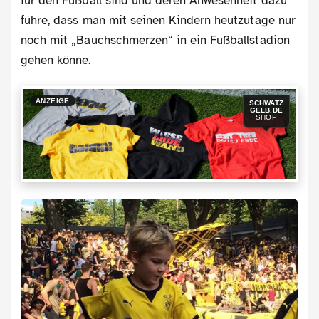
für den Fußball sind und deren Anwesenheit dazu
führe, dass man mit seinen Kindern heutzutage nur
noch mit „Bauchschmerzen“ in ein Fußballstadion
gehen könne.
ANZEIGE
SCHWATZ
GELB.DE
SHOP