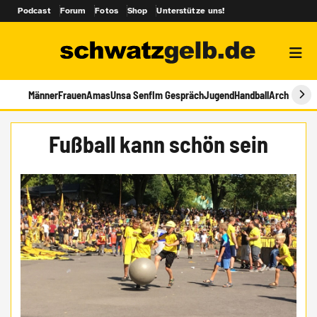
Podcast
Forum
Fotos
Shop
Unterstütze uns!
Männer
Frauen
Amas
Unsa Senf
Im Gespräch
Jugend
Handball
Archiv
Fußball kann schön sein