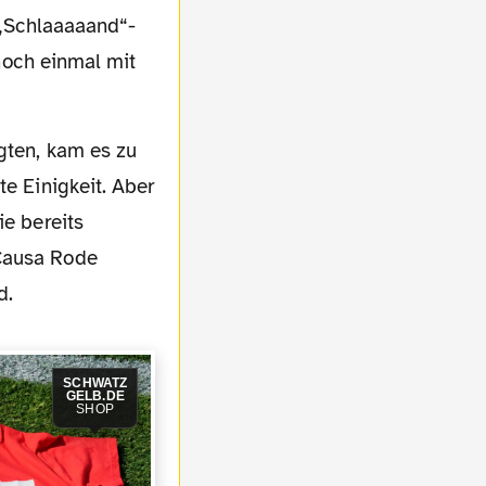
 „Schlaaaaand“-
noch einmal mit
te Einigkeit. Aber
ie bereits
 Causa Rode
d.
SCHWATZ
GELB.DE
SHOP