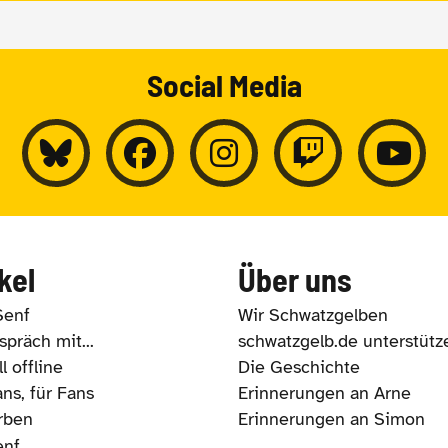
Social Media
kel
Über uns
Senf
Wir Schwatzgelben
präch mit...
schwatzgelb.de unterstütz
l offline
Die Geschichte
ns, für Fans
Erinnerungen an Arne
rben
Erinnerungen an Simon
enf