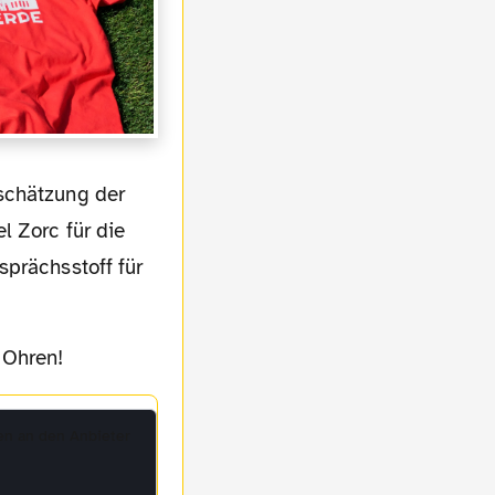
l Zorc für die
sprächsstoff für
 Ohren!
en an den Anbieter