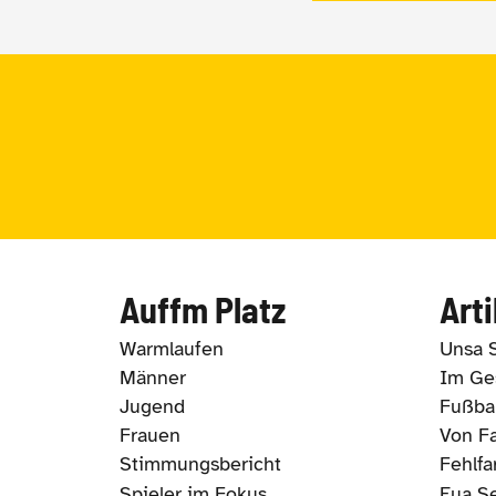
Auffm Platz
Arti
Warmlaufen
Unsa 
Männer
Im Ges
Jugend
Fußbal
Frauen
Von Fa
Stimmungsbericht
Fehlfa
Spieler im Fokus
Eua S