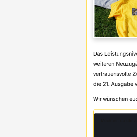
Das Leistungsniveau der Glaskugel war am Anschlag, als es um die Einschätzung der
weiteren Neuzugä
vertrauensvolle 
die 21. Ausgabe v
Wir wünschen e
Möchtest du die 