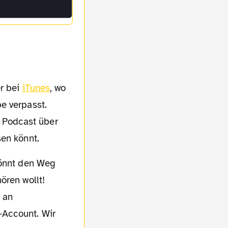
r bei
iTunes
, wo
e verpasst.
 Podcast über
sen könnt.
ören wollt!
l an
-Account. Wir