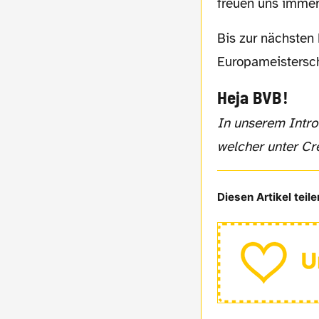
freuen uns immer
Bis zur nächsten Episode wünschen wir euch sonniges Wetter, eine entspannte
Europameistersch
Heja BVB!
In unserem Intro verwenden wir einen Teil des Liedes "Sick Song" der Band "Mess.",
welcher unter Cr
Diesen Artikel teile