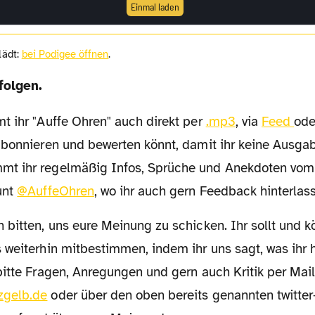
Einmal laden
 lädt:
bei Podigee öffnen
.
folgen.
mt ihr "Auffe Ohren" auch direkt per
.mp3
, via
Feed
ode
abonnieren und bewerten könnt, damit ihr keine Ausgab
t ihr regelmäßig Infos, Sprüche und Anekdoten vom
unt
@AuffeOhren
, wo ihr auch gern Feedback hinterlas
weiterhin mitbestimmen, indem ihr uns sagt, was ihr h
bitte Fragen, Anregungen und gern auch Kritik per Mai
zgelb.de
oder über den oben bereits genannten twitter