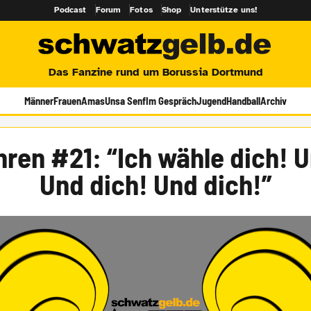
Podcast
Forum
Fotos
Shop
Unterstütze uns!
Das Fanzine rund um Borussia Dortmund
Männer
Frauen
Amas
Unsa Senf
Im Gespräch
Jugend
Handball
Archiv
hren #21: “Ich wähle dich! U
Und dich! Und dich!”