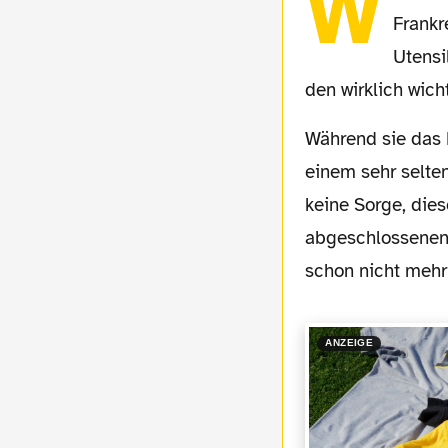
W
Frankr
Utensi
den wirklich wic
Während sie das DFB-Pokalfinale noch einmal in seine Einzelteile zerlegten, kam es zu
einem sehr selten
keine Sorge, dies
abgeschlossenen 
schon nicht mehr 
ANZEIGE