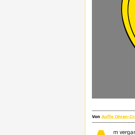
Von
Auffe Ohren-C
m verga