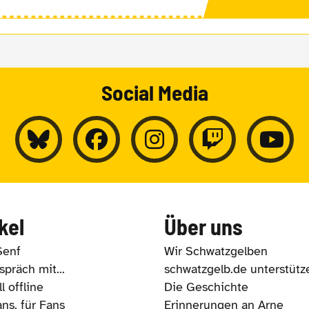
Social Media
kel
Über uns
Senf
Wir Schwatzgelben
präch mit...
schwatzgelb.de unterstütz
l offline
Die Geschichte
ns, für Fans
Erinnerungen an Arne