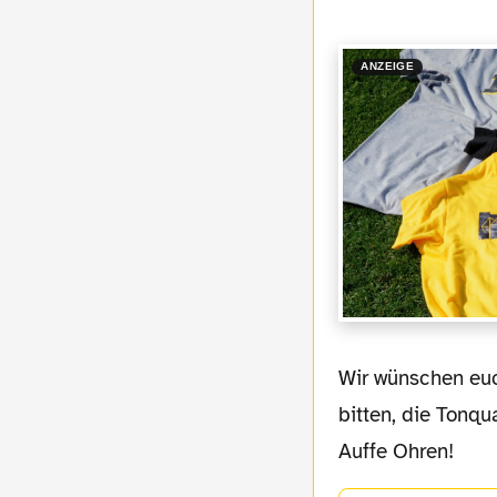
ANZEIGE
Wir wünschen euch, dass das Zuhören mindestens genau so viel Spaß bereitet und
bitten, die Tonqu
Auffe Ohren!