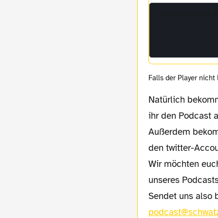
Möchtest du die 
Falls der Player nicht
Natürlich bekomm
ihr den Podcast 
Außerdem bekomm
den twitter-Acco
Wir möchten euch bitten, uns eure Meinung zu schicken. Ihr sollt und könnt den Weg
unseres Podcasts 
Sendet uns also 
podcast@schwat