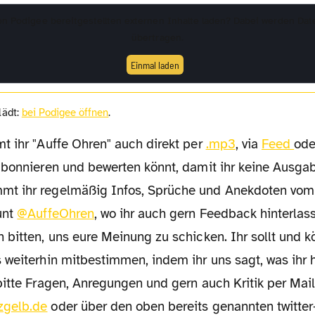
von
Podigee
bereitgestellten externen Inhalte laden? Dabei werden Dat
übertragen.
Einmal laden
 lädt:
bei Podigee öffnen
.
t ihr "Auffe Ohren" auch direkt per
.mp3
, via
Feed
ode
abonnieren und bewerten könnt, damit ihr keine Ausgab
t ihr regelmäßig Infos, Sprüche und Anekdoten vom
unt
@AuffeOhren
, wo ihr auch gern Feedback hinterlas
weiterhin mitbestimmen, indem ihr uns sagt, was ihr h
bitte Fragen, Anregungen und gern auch Kritik per Mai
zgelb.de
oder über den oben bereits genannten twitter