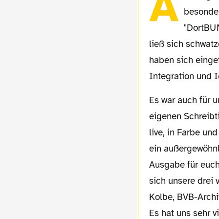
A
besonder
"DortBUN
ließ sich schwatz
haben sich einge
Integration und I
Es war auch für uns eine Premiere: Während wir sonst für gewöhnlich jeder an seinem
eigenen Schreibt
live, in Farbe u
ein außergewöhnli
Ausgabe für euch
sich unsere drei 
Kolbe, BVB-Archi
Es hat uns sehr 