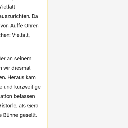
ielfalt
auszurichten. Da
s von Auffe Ohren
n: Vielfalt,
n wir diesmal
men. Heraus kam
te und kurzweilige
kation befassen
istorie, als Gerd
e Bühne gesellt.