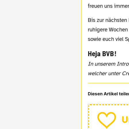
freuen uns immer
Bis zur nächsten Episode wünschen wir uns idealerweise den Gewinn des DFB-Pokals,
ruhigere Wochen 
sowie euch viel S
Heja BVB!
In unserem Intro verwenden wir einen Teil des Liedes "Sick Song" der Band "Mess.",
welcher unter Cr
Diesen Artikel teile