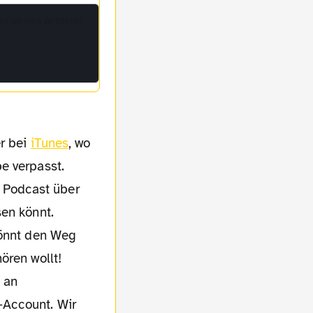
en an den Anbieter
r bei
iTunes
, wo
e verpasst.
 Podcast über
sen könnt.
ören wollt!
l an
-Account. Wir