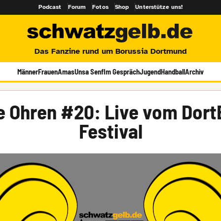
Podcast
Forum
Fotos
Shop
Unterstütze uns!
Das Fanzine rund um Borussia Dortmund
Männer
Frauen
Amas
Unsa Senf
Im Gespräch
Jugend
Handball
Archiv
e Ohren #20: Live vom Dor
Festival