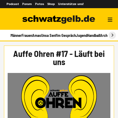
Podcast
Forum
Fotos
Shop
Unterstütze uns!
Männer
Frauen
Amas
Unsa Senf
Im Gespräch
Jugend
Handball
Archiv
Auffe Ohren #17 - Läuft bei
uns