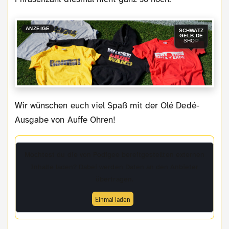
ANZEIGE
SCHWATZ
GELB.DE
SHOP
Wir wünschen euch viel Spaß mit der Olé Dedé-
Ausgabe von Auffe Ohren!
Möchtest du die von
Podigee
bereitgestellten externen
Inhalte laden? Dabei werden Daten an den Anbieter
übertragen.
Einmal laden