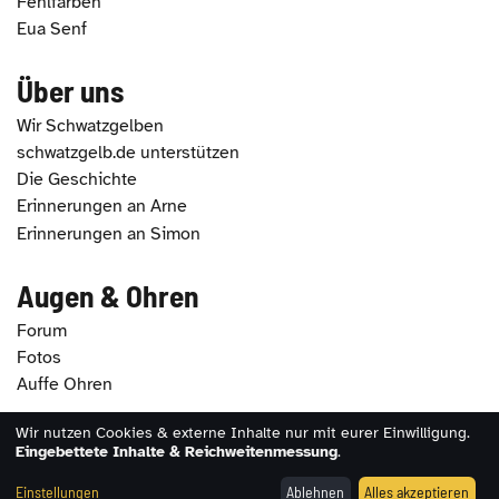
Fehlfarben
Eua Senf
Über uns
Wir Schwatzgelben
schwatzgelb.de unterstützen
Die Geschichte
Erinnerungen an Arne
Erinnerungen an Simon
Augen & Ohren
Forum
Fotos
Auffe Ohren
Wir nutzen Cookies & externe Inhalte nur mit eurer Einwilligung.
2026 - schwatzgelb.de |
Impressum
|
Datenschutz
|
Eingebettete Inhalte & Reichweitenmessung
.
Erklärung zur Barrierefreiheit
|
Cookie-Einstellungen
Einstellungen
Ablehnen
Alles akzeptieren