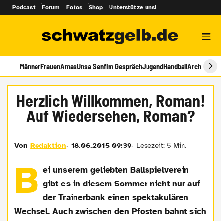
Podcast
Forum
Fotos
Shop
Unterstütze uns!
Männer
Frauen
Amas
Unsa Senf
Im Gespräch
Jugend
Handball
Archiv
Herzlich Willkommen, Roman!
Auf Wiedersehen, Roman?
Von
Redaktion
18.06.2015 09:39
Lesezeit: 5 Min.
B
ei unserem geliebten Ballspielverein
gibt es in diesem Sommer nicht nur auf
der Trainerbank einen spektakulären
Wechsel. Auch zwischen den Pfosten bahnt sich