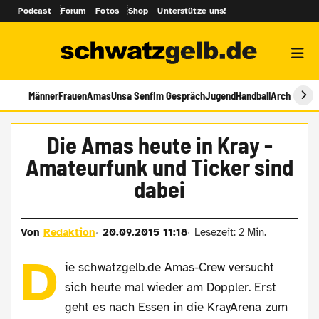
Podcast
Forum
Fotos
Shop
Unterstütze uns!
Männer
Frauen
Amas
Unsa Senf
Im Gespräch
Jugend
Handball
Archiv
Die Amas heute in Kray -
Amateurfunk und Ticker sind
dabei
Von
Redaktion
20.09.2015 11:18
Lesezeit: 2 Min.
D
ie schwatzgelb.de Amas-Crew versucht
sich heute mal wieder am Doppler. Erst
geht es nach Essen in die KrayArena zum