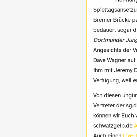
Spieltagsansetzu
Bremer Brücke pa
bedauert sogar 
Dortmunder Jung
Angesichts der Ve
Dave Wagner auf 
ihm mit Jeremy D
Verfügung, weil e
Von diesen ungünstigen Rahmenbedingungen lassen sich allerdings zwei wackere
Vertreter der sg.
können wir Euch v
schwatzgelb.de
Auch einen
Live-