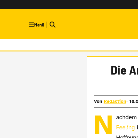
Menü
Die A
Von
Redaktion
18.
N
achdem 
Feeling
b
Hoffnung