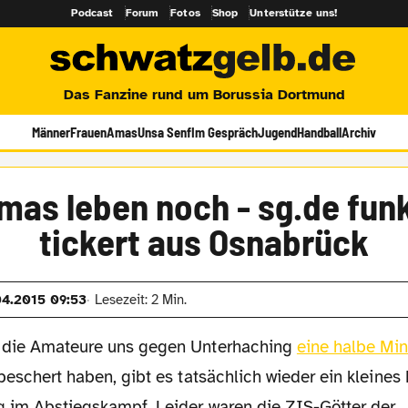
Podcast
Forum
Fotos
Shop
Unterstütze uns!
Das Fanzine rund um Borussia Dortmund
Männer
Frauen
Amas
Unsa Senf
Im Gespräch
Jugend
Handball
Archiv
mas leben noch - sg.de fun
tickert aus Osnabrück
04.2015 09:53
Lesezeit: 2 Min.
die Amateure uns gegen Unterhaching
eine halbe Mi
eschert haben, gibt es tatsächlich wieder ein kleines
 im Abstiegskampf. Leider waren die ZIS-Götter der