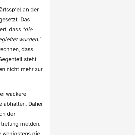
rtsspiel an der
gesetzt. Das
ert, dass
"die
gleitet wurden."
 rechnen, dass
egenteil steht
en nicht mehr zur
he abhalten. Daher
ich der
rtretung melden.
e wenigstens die