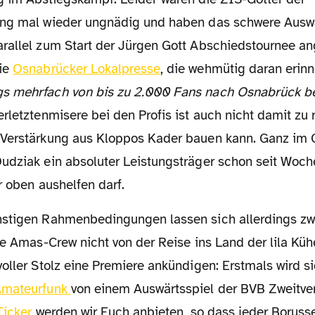
ng mal wieder ungnädig und haben das schwere Auswä
rallel zum Start der Jürgen Gott Abschiedstournee an
die
Osnabrücker Lokalpresse
, die wehmütig daran erinn
s mehrfach von bis zu 2.000 Fans nach Osnabrück be
rletztenmisere bei den Profis ist auch nicht damit zu
Verstärkung aus Kloppos Kader bauen kann. Ganz im G
udziak ein absoluter Leistungsträger schon seit Woch
r oben aushelfen darf.
de Amas-Crew nicht von der Reise ins Land der lila Kü
oller Stolz eine Premiere ankündigen: Erstmals wird s
Amateurfunk
von einem Auswärtsspiel der BVB Zweitve
Ticker
werden wir Euch anbieten, so dass jeder Boruss