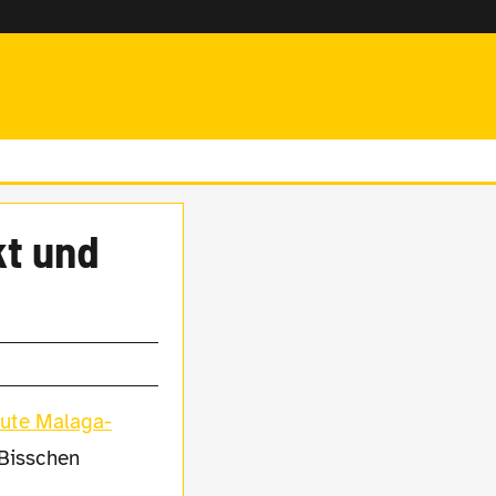
kt und
nute Malaga-
 Bisschen